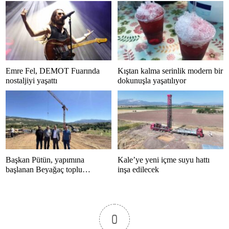
Emre Fel, DEMOT Fuarında
Kıştan kalma serinlik modern bir
nostaljiyi yaşattı
dokunuşla yaşatılıyor
Başkan Pütün, yapımına
Kale’ye yeni içme suyu hattı
başlanan Beyağaç toplu
inşa edilecek
konutlarını inceledi
0