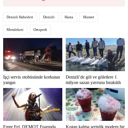
Denizli Haberleri
Denizli
Hasta
Hizmet
Memleketi
Ortopedi
İşçi servis otobüsünde korkutan
Denizli’de göl ve göletlere 1
yangın
milyon sazan yavrusu bırakıldı
Emre Fel, DEMOT Fuarında
Kıştan kalma serinlik modern bir