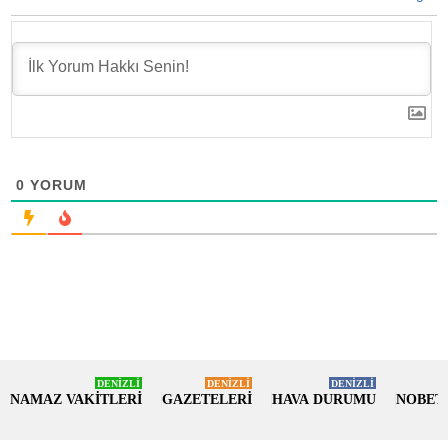
0
YORUM
DENİZLİ
DENİZLİ
DENİZLİ
NAMAZ VAKİTLERİ
GAZETELERİ
HAVA DURUMU
NOBET