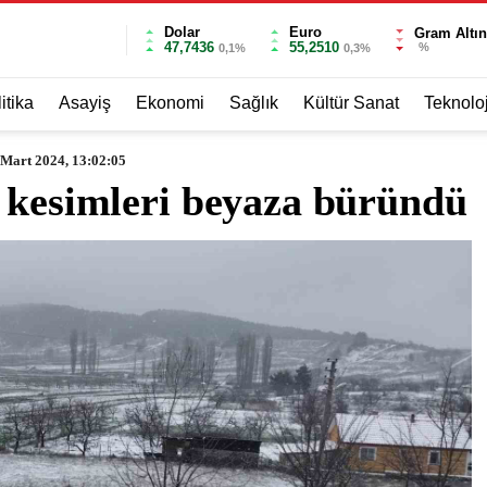
Dolar
Euro
Gram Altın
47,7436
55,2510
%
0,1%
0,3%
itika
Asayiş
Ekonomi
Sağlık
Kültür Sanat
Teknoloj
 Mart 2024, 13:02:05
k kesimleri beyaza büründü