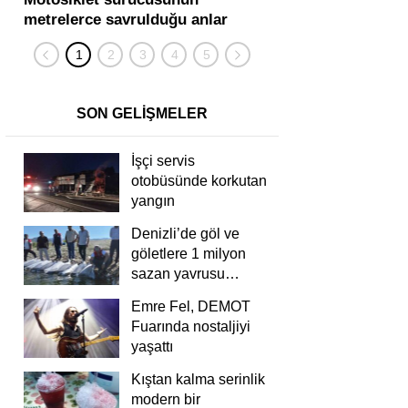
metrelerce savrulduğu anlar
karıştığı zincirleme
güvenlik kamerasında
kişi yaralandı
SON GELİŞMELER
İşçi servis
otobüsünde korkutan
yangın
Denizli’de göl ve
göletlere 1 milyon
sazan yavrusu
bırakıldı
Emre Fel, DEMOT
Fuarında nostaljiyi
yaşattı
Kıştan kalma serinlik
modern bir