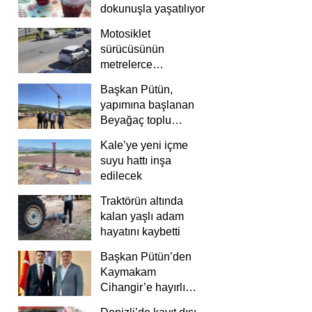
dokunuşla yaşatılıyor
Motosiklet
sürücüsünün
metrelerce
savrulduğu anlar
Başkan Pütün,
güvenlik
yapımına başlanan
kamerasında
Beyağaç toplu
konutlarını inceledi
Kale’ye yeni içme
suyu hattı inşa
edilecek
Traktörün altında
kalan yaşlı adam
hayatını kaybetti
Başkan Pütün’den
Kaymakam
Cihangir’e hayırlı
olsun ziyareti