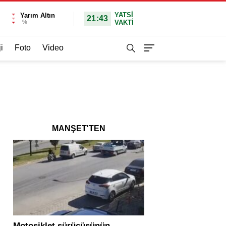
YATSI
Yarım Altın
21:43
%
VAKTİ
i
Foto
Video
MANŞET'TEN
Motosiklet sürücüsünün
Yolcu otobüsü ve tır