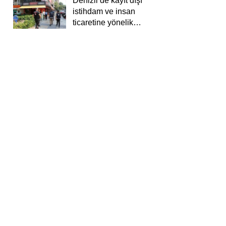
Denizli’de kayıt dışı
istihdam ve insan
ticaretine yönelik
deneti yapıldı