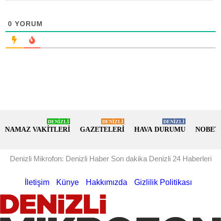
0
YORUM
DENİZLİ
DENİZLİ
DENİZLİ
NAMAZ VAKİTLERİ
GAZETELERİ
HAVA DURUMU
NOBET
Denizli Mikrofon: Denizli Haber Son dakika Denizli 24 Haberleri
İletişim
Künye
Hakkımızda
Gizlilik Politikası