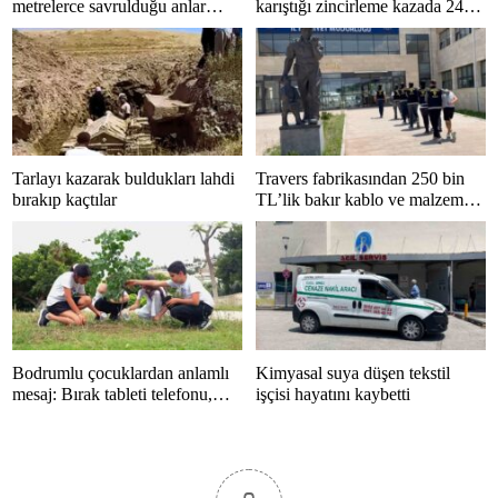
metrelerce savrulduğu anlar
karıştığı zincirleme kazada 24
güvenlik kamerasında
kişi yaralandı
Tarlayı kazarak buldukları lahdi
Travers fabrikasından 250 bin
bırakıp kaçtılar
TL’lik bakır kablo ve malzeme
çalan 5 kişi tutuklandı
Bodrumlu çocuklardan anlamlı
Kimyasal suya düşen tekstil
mesaj: Bırak tableti telefonu,
işçisi hayatını kaybetti
hayatı kaçırma