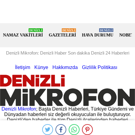
DENİZLİ
DENİZLİ
DENİZLİ
NAMAZ VAKİTLERİ
GAZETELERİ
HAVA DURUMU
NOBET
Denizli Mikrofon: Denizli Haber Son dakika Denizli 24 Haberleri
İletişim
Künye
Hakkımızda
Gizlilik Politikası
Denizli Mikrofon
; Başta Denizli Haberleri, Türkiye Gündemi ve
Dünyadan haberleri siz değerli okuyucuları ile buluşturuyor.
Denizli'den haberler ile tüm Denizli ilçelerinden haberleri
hemen oku. Denizli Valiliğinden gelen açıklamalar, Denizli
Belediyesinin yaptığı açıklamalar ve daha fazlası
Denizli