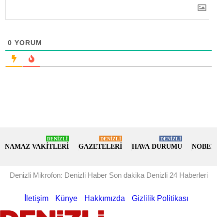
0
YORUM
DENİZLİ
DENİZLİ
DENİZLİ
NAMAZ VAKİTLERİ
GAZETELERİ
HAVA DURUMU
NOBET
Denizli Mikrofon: Denizli Haber Son dakika Denizli 24 Haberleri
İletişim
Künye
Hakkımızda
Gizlilik Politikası