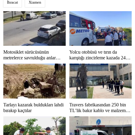
İhracat
Xiamen
Motosiklet sürücüsünün
Yolcu otobüsü ve tırın da
metrelerce savrulduğu anlar
karıştığı zincirleme kazada 24
güvenlik kamerasında
kişi yaralandı
Tarlayı kazarak buldukları lahdi
Travers fabrikasından 250 bin
bırakıp kaçtılar
TL’lik bakır kablo ve malzeme
çalan 5 kişi tutuklandı