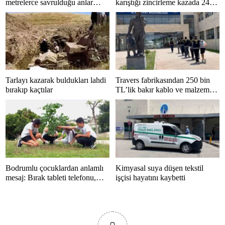
metrelerce savrulduğu anlar
karıştığı zincirleme kazada 24
güvenlik kamerasında
kişi yaralandı
Tarlayı kazarak buldukları lahdi
Travers fabrikasından 250 bin
bırakıp kaçtılar
TL’lik bakır kablo ve malzeme
çalan 5 kişi tutuklandı
Bodrumlu çocuklardan anlamlı
Kimyasal suya düşen tekstil
mesaj: Bırak tableti telefonu,
işçisi hayatını kaybetti
hayatı kaçırma