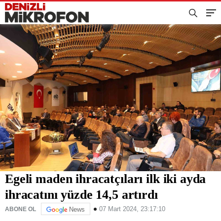
Egeli maden ihracatçıları ilk iki ayda
ihracatını yüzde 14,5 artırdı
07 Mart 2024, 23:17:10
ABONE OL
News