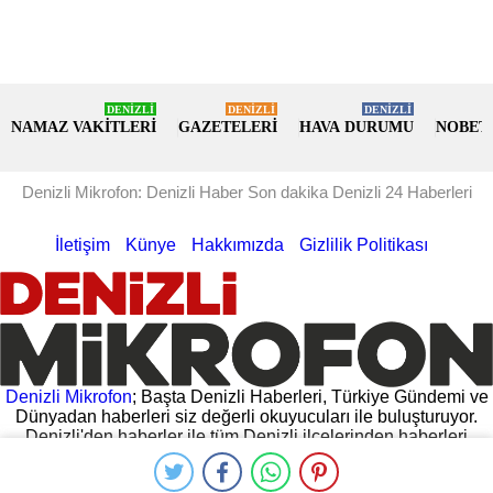
DENİZLİ
DENİZLİ
DENİZLİ
NAMAZ VAKİTLERİ
GAZETELERİ
HAVA DURUMU
NOBET
Denizli Mikrofon: Denizli Haber Son dakika Denizli 24 Haberleri
İletişim
Künye
Hakkımızda
Gizlilik Politikası
Denizli Mikrofon
; Başta Denizli Haberleri, Türkiye Gündemi ve
Dünyadan haberleri siz değerli okuyucuları ile buluşturuyor.
Denizli'den haberler ile tüm Denizli ilçelerinden haberleri
hemen oku. Denizli Valiliğinden gelen açıklamalar, Denizli
Belediyesinin yaptığı açıklamalar ve daha fazlası
Denizli