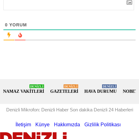
0
YORUM
DENİZLİ
DENİZLİ
DENİZLİ
NAMAZ VAKİTLERİ
GAZETELERİ
HAVA DURUMU
NOBET
Denizli Mikrofon: Denizli Haber Son dakika Denizli 24 Haberleri
İletişim
Künye
Hakkımızda
Gizlilik Politikası