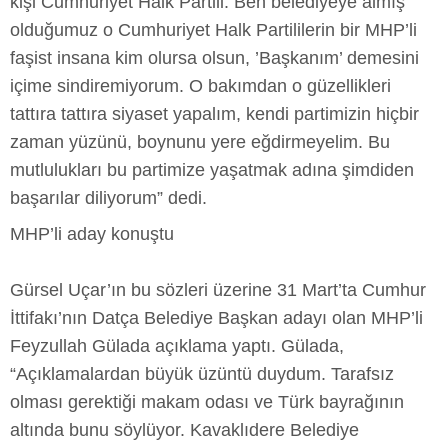
kişi Cumhuriyet Halk Partili. Ben belediyeye almış
olduğumuz o Cumhuriyet Halk Partililerin bir MHP’li
faşist insana kim olursa olsun, ’Başkanım’ demesini
içime sindiremiyorum. O bakımdan o güzellikleri
tattıra tattıra siyaset yapalım, kendi partimizin hiçbir
zaman yüzünü, boynunu yere eğdirmeyelim. Bu
mutlulukları bu partimize yaşatmak adına şimdiden
başarılar diliyorum” dedi.
MHP’li aday konuştu
Gürsel Uçar’ın bu sözleri üzerine 31 Mart’ta Cumhur
İttifakı’nın Datça Belediye Başkan adayı olan MHP’li
Feyzullah Gülada açıklama yaptı. Gülada,
“Açıklamalardan büyük üzüntü duydum. Tarafsız
olması gerektiği makam odası ve Türk bayrağının
altında bunu söylüyor. Kavaklıdere Belediye