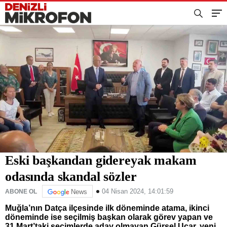
Eski başkandan gidereyak makam
odasında skandal sözler
04 Nisan 2024, 14:01:59
ABONE OL
News
Muğla’nın Datça ilçesinde ilk döneminde atama, ikinci
döneminde ise seçilmiş başkan olarak görev yapan ve
31 Mart’taki seçimlerde aday olmayan Gürsel Uçar, yeni