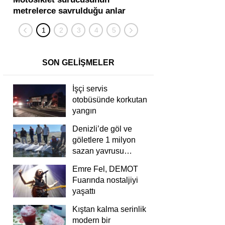
metrelerce savrulduğu anlar
karıştığı zincirleme
güvenlik kamerasında
kişi yaralandı
SON GELİŞMELER
İşçi servis
otobüsünde korkutan
yangın
Denizli’de göl ve
göletlere 1 milyon
sazan yavrusu
bırakıldı
Emre Fel, DEMOT
Fuarında nostaljiyi
yaşattı
Kıştan kalma serinlik
modern bir