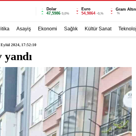
Dolar
Euro
Gram Altın
47,5986
54,9864
%
0,0%
-0,%
itika
Asayiş
Ekonomi
Sağlık
Kültür Sanat
Teknoloj
 Eylül 2024, 17:52:10
v yandı