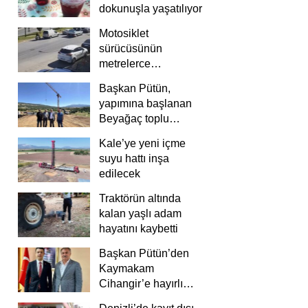
dokunuşla yaşatılıyor
Motosiklet
sürücüsünün
metrelerce
savrulduğu anlar
Başkan Pütün,
güvenlik
yapımına başlanan
kamerasında
Beyağaç toplu
konutlarını inceledi
Kale’ye yeni içme
suyu hattı inşa
edilecek
Traktörün altında
kalan yaşlı adam
hayatını kaybetti
Başkan Pütün’den
Kaymakam
Cihangir’e hayırlı
olsun ziyareti