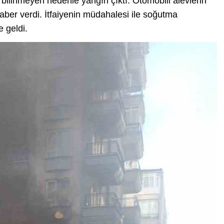
bilinmeyen nedenle yangın çıktı. Otomobili alevlerin
haber verdi. İtfaiyenin müdahalesi ile soğutma
e geldi.