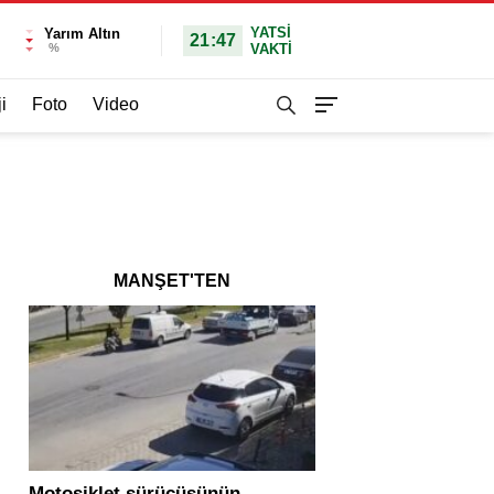
YATSI
Yarım Altın
21:47
%
VAKTİ
i
Foto
Video
MANŞET'TEN
Motosiklet sürücüsünün
Yolcu otobüsü ve tır