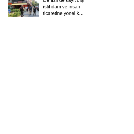
Denizli’de kayıt dışı
istihdam ve insan
ticaretine yönelik
deneti yapıldı