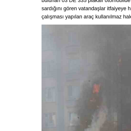
bulunan 03 DE 335 plakalı otomobilde 
sardığını gören vatandaşlar itfaiyeye 
çalışması yapılan araç kullanılmaz hal