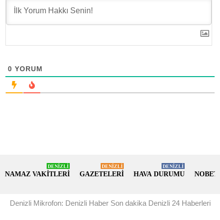
0
YORUM
DENİZLİ
DENİZLİ
DENİZLİ
NAMAZ VAKİTLERİ
GAZETELERİ
HAVA DURUMU
NOBET
Denizli Mikrofon: Denizli Haber Son dakika Denizli 24 Haberleri