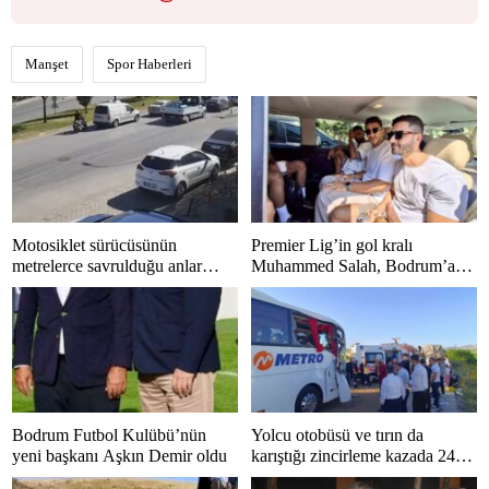
Manşet
Spor Haberleri
Motosiklet sürücüsünün
Premier Lig’in gol kralı
metrelerce savrulduğu anlar
Muhammed Salah, Bodrum’a
güvenlik kamerasında
hayran kaldı
Bodrum Futbol Kulübü’nün
Yolcu otobüsü ve tırın da
yeni başkanı Aşkın Demir oldu
karıştığı zincirleme kazada 24
kişi yaralandı