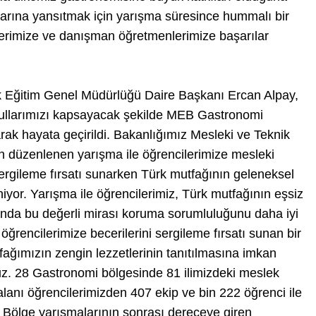
aklarına yansıtmak için yarışma süresince hummalı bir
lerimize ve danışman öğretmenlerimize başarılar
nik Eğitim Genel Müdürlüğü Daire Başkanı Ercan Alpay,
kullarımızı kapsayacak şekilde MEB Gastronomi
rak hayata geçirildi. Bakanlığımız Mesleki ve Teknik
 düzenlenen yarışma ile öğrencilerimize mesleki
 sergileme fırsatı sunarken Türk mutfağının geleneksel
iyor. Yarışma ile öğrencilerimiz, Türk mutfağının eşsiz
anda bu değerli mirası koruma sorumluluğunu daha iyi
ğrencilerimize becerilerini sergileme fırsatı sunan bir
ğımızın zengin lezzetlerinin tanıtılmasına imkan
z. 28 Gastronomi bölgesinde 81 ilimizdeki meslek
 alanı öğrencilerimizden 407 ekip ve bin 222 öğrenci ile
 Bölge yarışmalarının sonrası dereceye giren