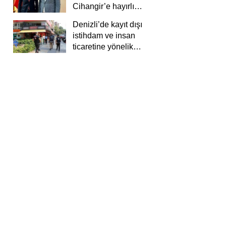
Cihangir’e hayırlı
olsun ziyareti
Denizli’de kayıt dışı
istihdam ve insan
ticaretine yönelik
deneti yapıldı