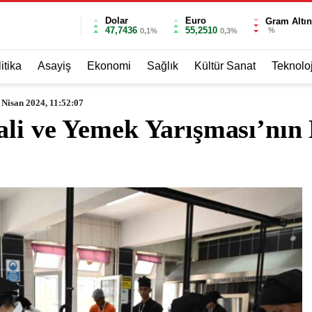
Dolar
Euro
Gram Altın
47,7436
55,2510
%
0,1%
0,3%
itika
Asayiş
Ekonomi
Sağlık
Kültür Sanat
Teknoloj
 Nisan 2024, 11:52:07
li ve Yemek Yarışması’nın 