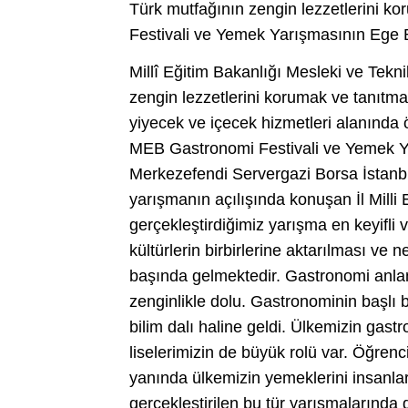
Türk mutfağının zengin lezzetlerini 
Festivali ve Yemek Yarışmasının Ege Bö
Millî Eğitim Bakanlığı Mesleki ve Tek
zengin lezzetlerini korumak ve tanıtm
yiyecek ve içecek hizmetleri alanında
MEB Gastronomi Festivali ve Yemek Yar
Merkezefendi Servergazi Borsa İstanb
yarışmanın açılışında konuşan İl Milli
gerçekleştirdiğimiz yarışma en keyifli
kültürlerin birbirlerine aktarılması ve 
başında gelmektedir. Gastronomi anlamın
zenginlikle dolu. Gastronominin başlı b
bilim dalı haline geldi. Ülkemizin gas
liselerimizin de büyük rolü var. Öğrenc
yanında ülkemizin yemeklerini insanl
gerçekleştirilen bu tür yarışmalarında