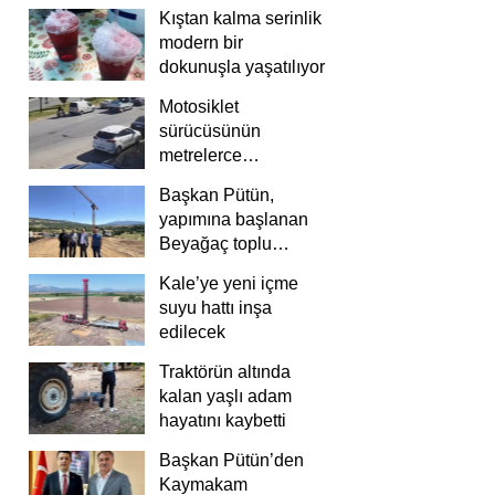
Kıştan kalma serinlik
modern bir
dokunuşla yaşatılıyor
Motosiklet
sürücüsünün
metrelerce
savrulduğu anlar
Başkan Pütün,
güvenlik
yapımına başlanan
kamerasında
Beyağaç toplu
konutlarını inceledi
Kale’ye yeni içme
suyu hattı inşa
edilecek
Traktörün altında
kalan yaşlı adam
hayatını kaybetti
Başkan Pütün’den
Kaymakam