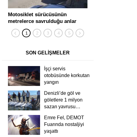
Motosiklet sürücüsünün
Yolcu otobüsü ve tır
metrelerce savrulduğu anlar
karıştığı zincirleme
güvenlik kamerasında
kişi yaralandı
SON GELİŞMELER
İşçi servis
otobüsünde korkutan
yangın
Denizli’de göl ve
göletlere 1 milyon
sazan yavrusu
bırakıldı
Emre Fel, DEMOT
Fuarında nostaljiyi
yaşattı