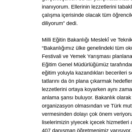
inanıyorum. Ellerinin lezzetlerini tab
çalışma içerisinde olacak tüm öğrenci
diliyorum” dedi.
Milli Eğitin Bakanlığı Meslekî ve Tek
“Bakanlığımız ülke genelindeki tüm o
Festivali ve Yemek Yarışması planlana
Eğitim Genel Müdürlüğümüz tarafından
eğitim yoluyla kazandıkları becerileri
tatlarını da ön plana çıkarmak hedeflen
lezzetlerini ortaya koyarken aynı zam
anlama şansı buluyor. Bakanlık olarak ö
organizasyon olmasından ve Türk mutfa
vermesinden dolayı çok önem veriyoru
liselerimizin yiyecek içecek hizmetleri
407 danışman öğretmenimiz yarışıyor.