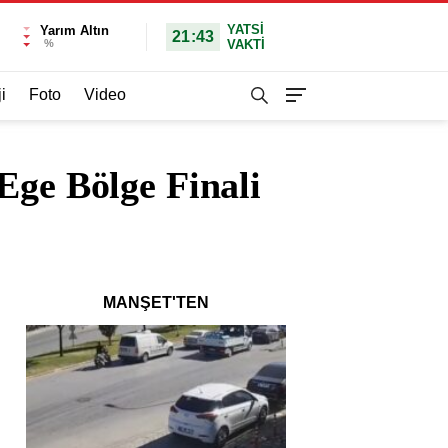
YATSI
Yarım Altın
21:43
%
VAKTİ
i
Foto
Video
Ege Bölge Finali
MANŞET'TEN