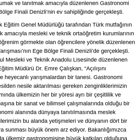
korumak ve tanıtmak amacıyla düzenlenen Gastronomi
lge Finali Denizli’nin ev sahipliğinde gerçekleşti.
nik Eğitim Genel Müdürlüğü tarafından Türk mutfağının
ak amacıyla mesleki ve teknik ortaöğretim kurumlarının
 öğrenim görmekte olan öğrencilere yönelik düzenlenen
ışması’nın Ege Bölge Finali Denizli’de gerçekleşti.
ul Mesleki ve Teknik Anadolu Lisesinde düzenlenen
 Eğitim Müdürü Dr. Emre Çalışkan, “Açılışını
 ve heyecanlı yarışmalardan bir tanesi. Gastronomi
nesilden nesile aktarılması gereken zenginliklerimizin
da ülkemizin her bir yöresi ayrı bir çeşitlilik ve
aşına bir sanat ve bilimsel çalışmalarında olduğu bir
tronomi alanında dünyaya tanıtılmasında meslek
ilerimizin bu alanda yetişmeleri ve dünyanın dört bir
ara sunması büyük önem arz ediyor. Bakanlığımızca
 da ülkemiz gastronomisine büyük katkıları olduğuna