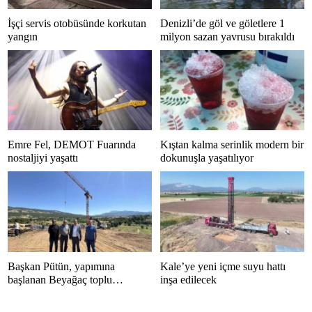
İşçi servis otobüsünde korkutan
Denizli’de göl ve göletlere 1
yangın
milyon sazan yavrusu bırakıldı
Emre Fel, DEMOT Fuarında
Kıştan kalma serinlik modern bir
nostaljiyi yaşattı
dokunuşla yaşatılıyor
Başkan Pütün, yapımına
Kale’ye yeni içme suyu hattı
başlanan Beyağaç toplu
inşa edilecek
konutlarını inceledi