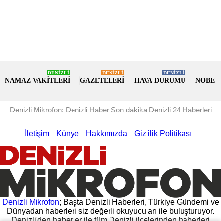
DENİZLİ
DENİZLİ
DENİZLİ
NAMAZ VAKİTLERİ
GAZETELERİ
HAVA DURUMU
NOBET
Denizli Mikrofon: Denizli Haber Son dakika Denizli 24 Haberleri
İletişim
Künye
Hakkımızda
Gizlilik Politikası
Denizli Mikrofon
; Başta Denizli Haberleri, Türkiye Gündemi ve
Dünyadan haberleri siz değerli okuyucuları ile buluşturuyor.
Denizli'den haberler ile tüm Denizli ilçelerinden haberleri