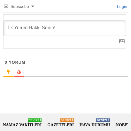
Subscribe
Login
0
YORUM
DENİZLİ
DENİZLİ
DENİZLİ
NAMAZ VAKİTLERİ
GAZETELERİ
HAVA DURUMU
NOBET