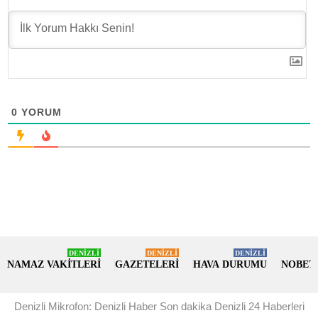
0
YORUM
DENİZLİ
DENİZLİ
DENİZLİ
NAMAZ VAKİTLERİ
GAZETELERİ
HAVA DURUMU
NOBET
Denizli Mikrofon: Denizli Haber Son dakika Denizli 24 Haberleri