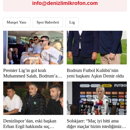
info@denizlimikrofon.com
Manşet Yanı
Spor Haberleri
Lig
Premier Lig’in gol kralı
Bodrum Futbol Kulübü’nün
Muhammed Salah, Bodrum’a
yeni başkanı Aşkın Demir oldu
hayran kaldı
Denizlispor’dan, eski başkan
Solskjaer: “Maç iyi bitti ama
Erhan Ergil hakkında suç
diğer maçlar bizim istediğimiz