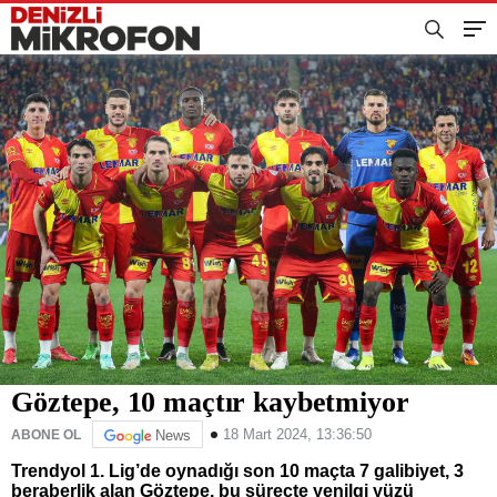
Göztepe, 10 maçtır kaybetmiyor
18 Mart 2024, 13:36:50
ABONE OL
News
Trendyol 1. Lig’de oynadığı son 10 maçta 7 galibiyet, 3
beraberlik alan Göztepe, bu süreçte yenilgi yüzü