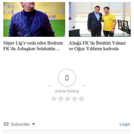
duyurusu
gibi bitmedi”
Süper Lig’e veda eden Bodrum
Aliağa FK’da İbrahim Yılmaz
FK’da Asbaşkan Selahattin
ve Oğuz Yıldırım kadroda
Polat’tan duygusal mesaj
0
Article Rating
Subscribe
Login