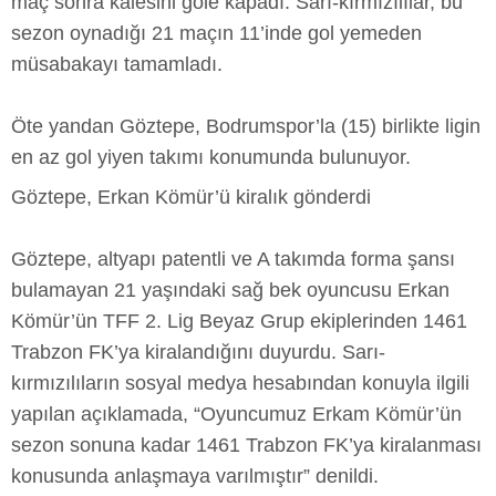
maç sonra kalesini gole kapadı. Sarı-kırmızılılar, bu
sezon oynadığı 21 maçın 11’inde gol yemeden
müsabakayı tamamladı.
Öte yandan Göztepe, Bodrumspor’la (15) birlikte ligin
en az gol yiyen takımı konumunda bulunuyor.
Göztepe, Erkan Kömür’ü kiralık gönderdi
Göztepe, altyapı patentli ve A takımda forma şansı
bulamayan 21 yaşındaki sağ bek oyuncusu Erkan
Kömür’ün TFF 2. Lig Beyaz Grup ekiplerinden 1461
Trabzon FK’ya kiralandığını duyurdu. Sarı-
kırmızılıların sosyal medya hesabından konuyla ilgili
yapılan açıklamada, “Oyuncumuz Erkam Kömür’ün
sezon sonuna kadar 1461 Trabzon FK’ya kiralanması
konusunda anlaşmaya varılmıştır” denildi.