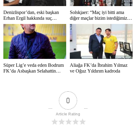
Denizlispor’dan, eski başkan
Solskjaer: “Maç iyi bitti ama
Erhan Ergil hakkında suç
diğer maçlar bizim istediğimiz
duyurusu
gibi bitmedi”
Süper Lig’e veda eden Bodrum
Aliağa FK’da İbrahim Yılmaz
FK’da Asbaşkan Selahattin
ve Oğuz Yıldırım kadroda
Polat’tan duygusal mesaj
0
Article Rating