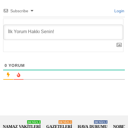
Subscribe
Login
0
YORUM
DENİZLİ
DENİZLİ
DENİZLİ
NAMAZ VAKİTLERİ
GAZETELERİ
HAVA DURUMU
NOBET