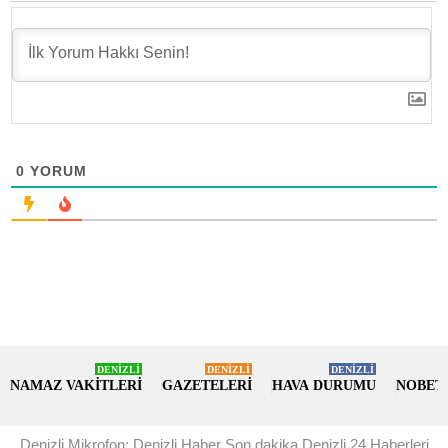
0
YORUM
DENİZLİ
DENİZLİ
DENİZLİ
NAMAZ VAKİTLERİ
GAZETELERİ
HAVA DURUMU
NOBET
Denizli Mikrofon: Denizli Haber Son dakika Denizli 24 Haberleri