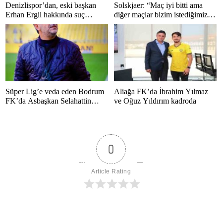
Denizlispor’dan, eski başkan
Solskjaer: “Maç iyi bitti ama
Erhan Ergil hakkında suç
diğer maçlar bizim istediğimiz
duyurusu
gibi bitmedi”
Süper Lig’e veda eden Bodrum
Aliağa FK’da İbrahim Yılmaz
FK’da Asbaşkan Selahattin
ve Oğuz Yıldırım kadroda
Polat’tan duygusal mesaj
0
Article Rating