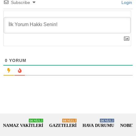
Subscribe
Login
0
YORUM
DENİZLİ
DENİZLİ
DENİZLİ
NAMAZ VAKİTLERİ
GAZETELERİ
HAVA DURUMU
NOBET