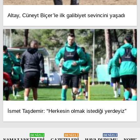
Altay, Cüneyt Biçer’le ilk galibiyet sevincini yaşadı
İsmet Taşdemir: “Herkesin olmak istediği yerdeyiz”
DENİZLİ
DENİZLİ
DENİZLİ