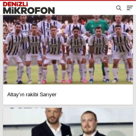
Altay’ın rakibi Sarıyer