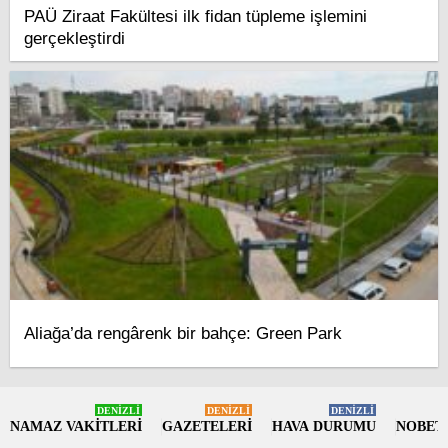
PAÜ Ziraat Fakültesi ilk fidan tüpleme işlemini
gerçekleştirdi
Aliağa’da rengârenk bir bahçe: Green Park
DENİZLİ
DENİZLİ
DENİZLİ
NAMAZ VAKİTLERİ
GAZETELERİ
HAVA DURUMU
NOBET