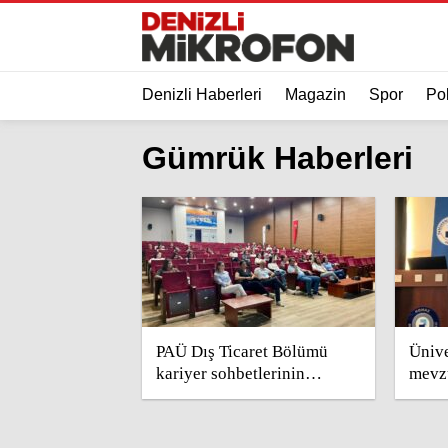
Denizli Haberleri
Magazin
Spor
Pol
Gümrük Haberleri
PAÜ Dış Ticaret Bölümü
Ünive
kariyer sohbetlerinin
mevz
4’üncüsü düzenlendi
geliş