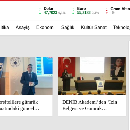
Dolar
Euro
Gram Altın
47,7023
55,2183
%
0,1%
0,3%
itika
Asayiş
Ekonomi
Sağlık
Kültür Sanat
Teknoloj
rsitelilere gümrük
DENİB Akademi’den ‘İzin
uatındaki güncel
Belgesi ve Gümrük
meler anlatıldı
İşlemleri’ eğitimi