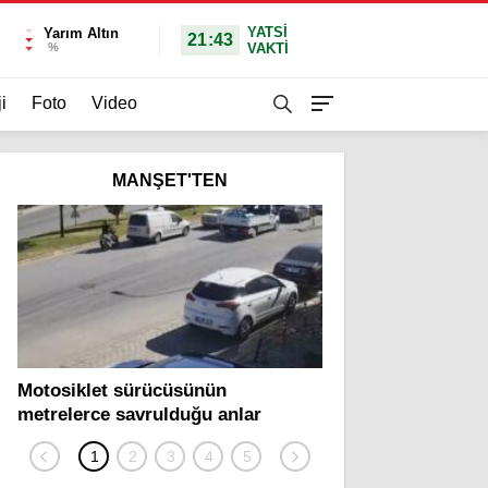
YATSI
Yarım Altın
21:43
%
VAKTİ
i
Foto
Video
MANŞET'TEN
Motosiklet sürücüsünün
Yolcu otobüsü ve tı
metrelerce savrulduğu anlar
zincirleme kazada 2
güvenlik kamerasında