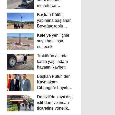
metrelerce
savrulduğu anlar
Başkan Pütün,
güvenlik
yapımına başlanan
kamerasında
Beyağaç toplu
konutlarını inceledi
Kale’ye yeni içme
suyu hattı inşa
edilecek
Traktörün altında
kalan yaşlı adam
hayatını kaybetti
Başkan Pütün’den
Kaymakam
Cihangir’e hayırlı
olsun ziyareti
Denizli’de kayıt dışı
istihdam ve insan
ticaretine yönelik
deneti yapıldı