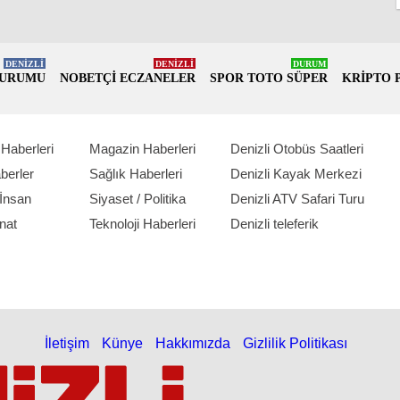
DENİZLİ
DENİZLİ
DURUM
DURUMU
NOBETÇİ ECZANELER
SPOR TOTO SÜPER
KRİPTO 
Haberleri
Magazin Haberleri
Denizli Otobüs Saatleri
berler
Sağlık Haberleri
Denizli Kayak Merkezi
İnsan
Siyaset / Politika
Denizli ATV Safari Turu
nat
Teknoloji Haberleri
Denizli teleferik
İletişim
Künye
Hakkımızda
Gizlilik Politikası