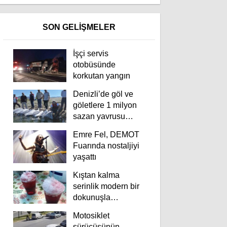
SON GELİŞMELER
İşçi servis
otobüsünde
korkutan yangın
Denizli’de göl ve
göletlere 1 milyon
sazan yavrusu
bırakıldı
Emre Fel, DEMOT
Fuarında nostaljiyi
yaşattı
Kıştan kalma
serinlik modern bir
dokunuşla
yaşatılıyor
Motosiklet
sürücüsünün