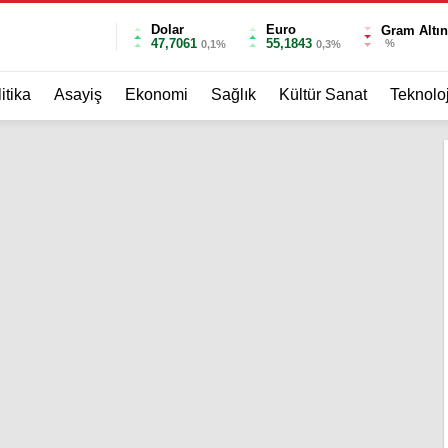
Dolar
Euro
Gram Altın
47,7061
55,1843
%
0,1%
0,3%
itika
Asayiş
Ekonomi
Sağlık
Kültür Sanat
Teknoloj