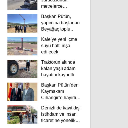
metrelerce
savrulduğu anlar
Başkan Pütün,
güvenlik
yapımına başlanan
kamerasında
Beyağaç toplu
konutlarını inceledi
Kale’ye yeni içme
suyu hattı inşa
edilecek
Traktörün altında
kalan yaşlı adam
hayatını kaybetti
Başkan Pütün’den
Kaymakam
Cihangir’e hayırlı
olsun ziyareti
Denizli’de kayıt dışı
istihdam ve insan
ticaretine yönelik
deneti yapıldı