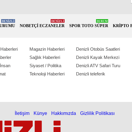
DENİZLİ
DENİZLİ
DURUM
DURUMU
NOBETÇİ ECZANELER
SPOR TOTO SÜPER
KRİPTO 
Haberleri
Magazin Haberleri
Denizli Otobüs Saatleri
berler
Sağlık Haberleri
Denizli Kayak Merkezi
İnsan
Siyaset / Politika
Denizli ATV Safari Turu
nat
Teknoloji Haberleri
Denizli teleferik
İletişim
Künye
Hakkımızda
Gizlilik Politikası