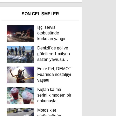
SON GELİŞMELER
İşçi servis
otobüsünde
korkutan yangın
Denizli’de göl ve
göletlere 1 milyon
sazan yavrusu
bırakıldı
Emre Fel, DEMOT
Fuarında nostaljiyi
yaşattı
Kıştan kalma
serinlik modern bir
dokunuşla
yaşatılıyor
Motosiklet
sürücüsünün