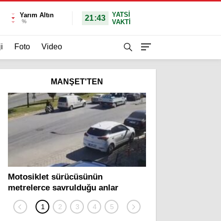
YATSI
Yarım Altın
21:43
%
VAKTİ
i
Foto
Video
MANŞET'TEN
Motosiklet sürücüsünün
Yolcu otobüsü ve tı
metrelerce savrulduğu anlar
zincirleme kazada 2
güvenlik kamerasında