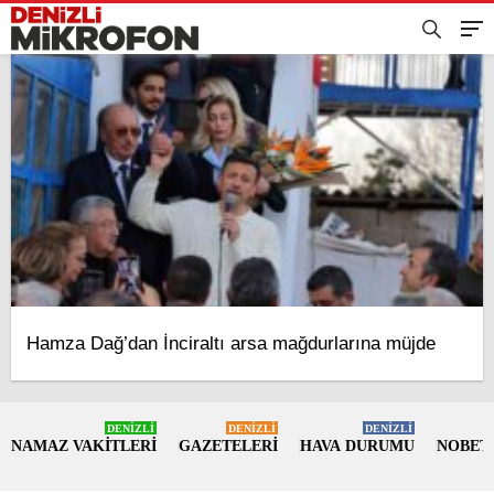
Hamza Dağ’dan İnciraltı arsa mağdurlarına müjde
DENİZLİ
DENİZLİ
DENİZLİ
NAMAZ VAKİTLERİ
GAZETELERİ
HAVA DURUMU
NOBET