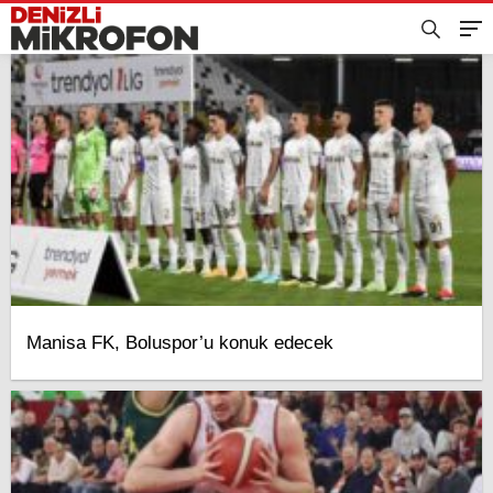
Manisa FK, Boluspor’u konuk edecek