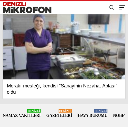
Merakı mesleği, kendisi “Sanayinin Nezahat Ablası”
oldu
DENİZLİ
DENİZLİ
DENİZLİ
NAMAZ VAKİTLERİ
GAZETELERİ
HAVA DURUMU
NOBET