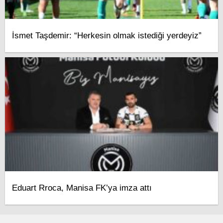
İsmet Taşdemir: “Herkesin olmak istediği yerdeyiz”
Eduart Rroca, Manisa FK’ya imza attı