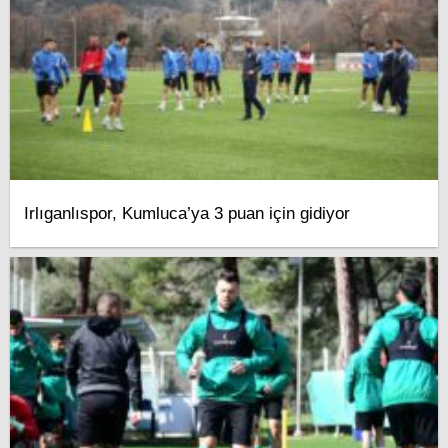
Irlıganlıspor, Kumluca’ya 3 puan için gidiyor