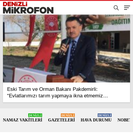
Eski Tarım ve Orman Bakanı Pakdemirli:
“Evlatlarımızı tarım yapmaya ikna etmemiz
gerekiyor”
DENİZLİ
DENİZLİ
DENİZLİ
NAMAZ VAKİTLERİ
GAZETELERİ
HAVA DURUMU
NOBET