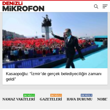
Kasaopoğlu: “İzmir’de gerçek belediyeciliğin zamanı
geldi”
DENİZLİ
DENİZLİ
DENİZLİ
NAMAZ VAKİTLERİ
GAZETELERİ
HAVA DURUMU
NOBET