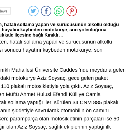
News
en, hatalı sollama yapan ve sürücüsünün alkollü olduğu
u hayatını kaybeden motokurye, son yolculuğuna
kale ilçesine bağlı Kınıklı ...
rken, hatalı sollama yapan ve sürücüsünün alkollü
ası sonucu hayatını kaybeden motokurye, son
Kınıklı Mahallesi Üniversite Caddesi’nde meydana gelen
ndaki motokurye Aziz Soysaç, gece gelen paket
 110 plakalı motosikletiyle yola çıktı. Aziz Soysaç,
ken Müftü Ahmet Hulusi Efendi Külliye Camisi
alı sollama yaptığı ileri sürülen 34 CNM 885 plakalı
anın şiddetiyle savrularak otomobilin ön camını
ken; paramparça olan motosikletinin parçaları ise 50
r olan Aziz Soysaç, sağlık ekiplerinin yaptığı ilk