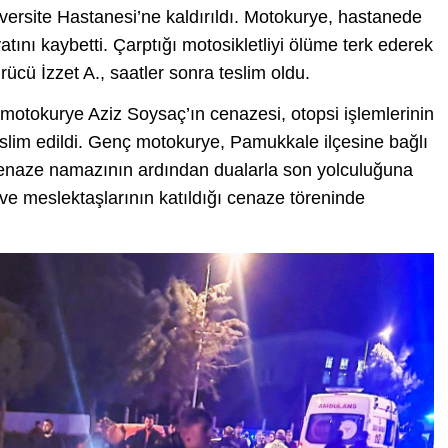
rsite Hastanesi’ne kaldırıldı. Motokurye, hastanede
nı kaybetti. Çarptığı motosikletliyi ölüme terk ederek
rücü İzzet A., saatler sonra teslim oldu.
motokurye Aziz Soysaç’ın cenazesi, otopsi işlemlerinin
lim edildi. Genç motokurye, Pamukkale ilçesine bağlı
 cenaze namazının ardından dualarla son yolculuğuna
 ve meslektaşlarının katıldığı cenaze töreninde