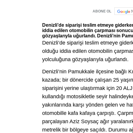
ABONE OL
Denizli’de siparişi teslim etmeye giderk
iddia edilen otomobilin çarpması sonuc
gözyaşlarıyla uğurlandı. Denizli’nin Pamuk
Denizli’de siparişi teslim etmeye gide
olduğu iddia edilen otomobilin çarpm
yolculuğuna gözyaşlarıyla uğurlandı.
Denizli’nin Pamukkale ilçesine bağlı 
kazada; bir dönercide çalışan 25 yaşı
siparişini yerine ulaştırmak için 20 ALJ
kullandığı motosikletle seyir halindey
yakınlarında karşı yönden gelen ve hat
otomobille kafa kafaya çarpıştı. Çarpm
parçalayan Aziz Soysaç ağır yaralanır
metrelik bir bölgeye saçıldı. Durumu ağı