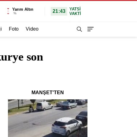
YATSI
Yarım Altın
21:43
%
VAKTİ
i
Foto
Video
kurye son
MANŞET'TEN