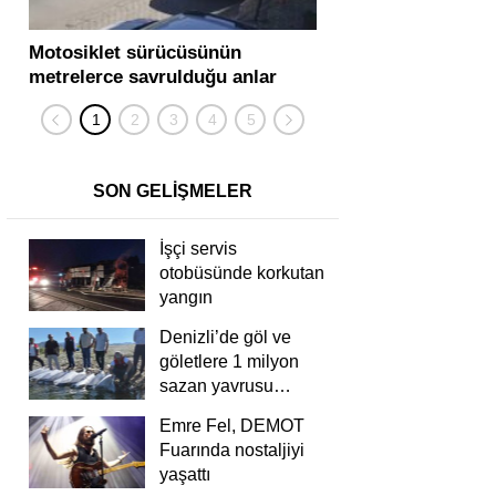
Motosiklet sürücüsünün
Yolcu otobüsü ve tır
metrelerce savrulduğu anlar
karıştığı zincirleme
güvenlik kamerasında
kişi yaralandı
SON GELİŞMELER
İşçi servis
otobüsünde korkutan
yangın
Denizli’de göl ve
göletlere 1 milyon
sazan yavrusu
bırakıldı
Emre Fel, DEMOT
Fuarında nostaljiyi
yaşattı