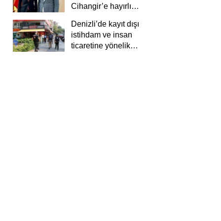
Cihangir’e hayırlı
olsun ziyareti
Denizli’de kayıt dışı
istihdam ve insan
ticaretine yönelik
deneti yapıldı