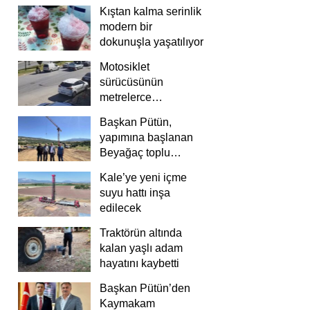
Kıştan kalma serinlik
modern bir
dokunuşla yaşatılıyor
Motosiklet
sürücüsünün
metrelerce
savrulduğu anlar
Başkan Pütün,
güvenlik
yapımına başlanan
kamerasında
Beyağaç toplu
konutlarını inceledi
Kale’ye yeni içme
suyu hattı inşa
edilecek
Traktörün altında
kalan yaşlı adam
hayatını kaybetti
Başkan Pütün’den
Kaymakam