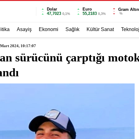
Dolar
Euro
Gram Altın
47,7023
55,2183
%
0,1%
0,3%
itika
Asayiş
Ekonomi
Sağlık
Kültür Sanat
Teknoloj
 Mart 2024, 10:17:07
pan sürücünü çarptığı moto
andı