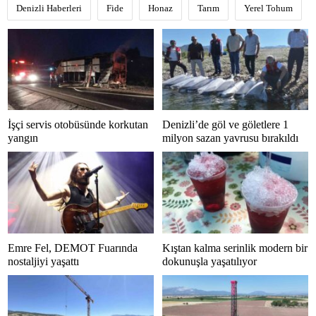
Denizli Haberleri
Fide
Honaz
Tarım
Yerel Tohum
İşçi servis otobüsünde korkutan
Denizli’de göl ve göletlere 1
yangın
milyon sazan yavrusu bırakıldı
Emre Fel, DEMOT Fuarında
Kıştan kalma serinlik modern bir
nostaljiyi yaşattı
dokunuşla yaşatılıyor