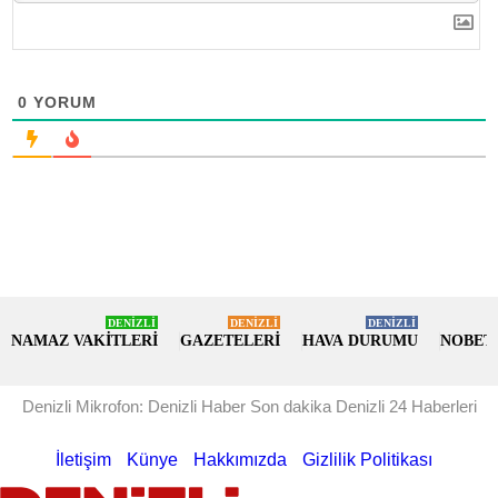
0
YORUM
DENİZLİ
DENİZLİ
DENİZLİ
NAMAZ VAKİTLERİ
GAZETELERİ
HAVA DURUMU
NOBET
Denizli Mikrofon: Denizli Haber Son dakika Denizli 24 Haberleri
İletişim
Künye
Hakkımızda
Gizlilik Politikası