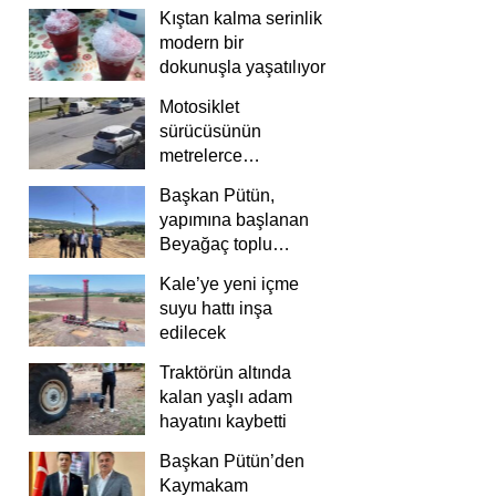
Kıştan kalma serinlik
modern bir
dokunuşla yaşatılıyor
Motosiklet
sürücüsünün
metrelerce
savrulduğu anlar
Başkan Pütün,
güvenlik
yapımına başlanan
kamerasında
Beyağaç toplu
konutlarını inceledi
Kale’ye yeni içme
suyu hattı inşa
edilecek
Traktörün altında
kalan yaşlı adam
hayatını kaybetti
Başkan Pütün’den
Kaymakam