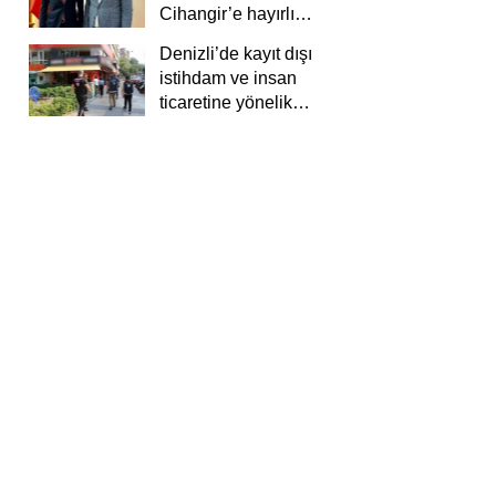
Cihangir’e hayırlı
olsun ziyareti
Denizli’de kayıt dışı
istihdam ve insan
ticaretine yönelik
deneti yapıldı