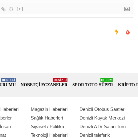
{}
[+]
DENİZLİ
DENİZLİ
DURUM
DURUMU
NOBETÇİ ECZANELER
SPOR TOTO SÜPER
KRİPTO 
Haberleri
Magazin Haberleri
Denizli Otobüs Saatleri
berler
Sağlık Haberleri
Denizli Kayak Merkezi
İnsan
Siyaset / Politika
Denizli ATV Safari Turu
nat
Teknoloji Haberleri
Denizli teleferik