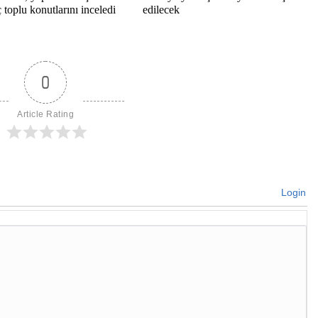
toplu konutlarını inceledi
edilecek
0
Article Rating
Login