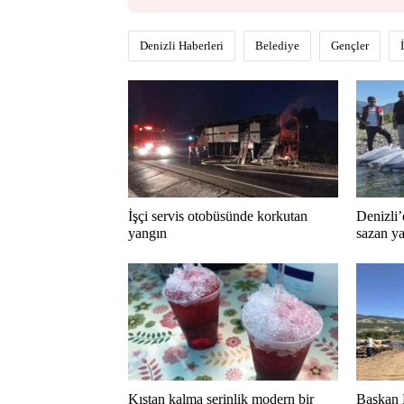
Denizli Haberleri
Belediye
Gençler
İşçi servis otobüsünde korkutan
Denizli’
yangın
sazan ya
Kıştan kalma serinlik modern bir
Başkan 