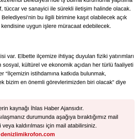
Merkezefendi Belediyesi’nde iş bulma kurumuma yapısına
tüccar ve sanayici ile sürekli iletişim halinde olacak.
elediyesi’nin bu ilgili birimine kaşıt olabilecek açık
 kendisine uygun işlere müracaat edebilecek.
si var. Elbette ilçemize ihtiyaç duyulan fiziki yatırımları
sosyal, kültürel ve ekonomik açıdan her türlü faaliyeti
r “İlçemizin istihdamına katkıda bulunmak,
ek bizim en önemli görevlerimizden biri olacak” diye
erin kaynağı İhlas Haber Ajansıdır.
karşılaşmanız durumunda aşağıya bıraktığımız mail
veya kaldırılması için mail atabilirsiniz.
denizlimikrofon.com