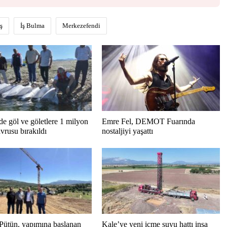
İş
İş Bulma
Merkezefendi
de göl ve göletlere 1 milyon
Emre Fel, DEMOT Fuarında
vrusu bırakıldı
nostaljiyi yaşattı
Pütün, yapımına başlanan
Kale’ye yeni içme suyu hattı inşa