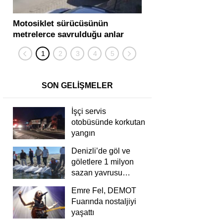
Motosiklet sürücüsünün
Yolcu otobüsü ve tır
metrelerce savrulduğu anlar
karıştığı zincirleme
güvenlik kamerasında
kişi yaralandı
SON GELİŞMELER
İşçi servis
otobüsünde korkutan
yangın
Denizli’de göl ve
göletlere 1 milyon
sazan yavrusu
bırakıldı
Emre Fel, DEMOT
Fuarında nostaljiyi
yaşattı