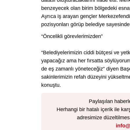
datası oluşturacaklarını ifade etti. 
benzeyecek olan birim bölgedeki esnaf, 
Ayrıca iş arayan gençler Merkezefendi B
pozisyonları görüp belediye sayesinde
“Öncelikli görevlerimizden”
“Belediyelerimizin ciddi bütçesi ve yetki
yapacağız ama her fırsatta söylüyorum 
de eş zamanlı yöneteceğiz” diyen Başe
sakinlerimizin refah düzeyini yükseltm
konuştu.
Paylaşılan haberl
Herhangi bir hatalı içerik ile 
adresimize düzeltilmesi 
info@