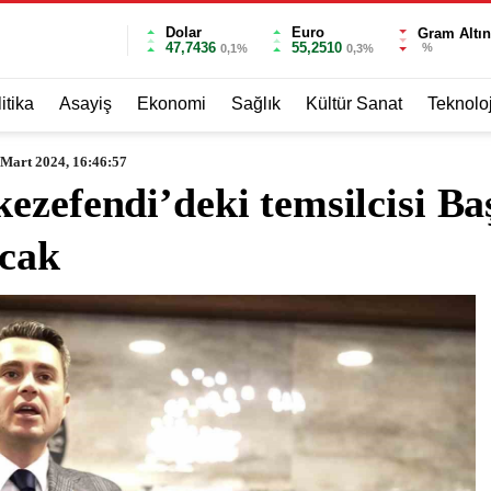
Dolar
Euro
Gram Altın
47,7436
55,2510
%
0,1%
0,3%
itika
Asayiş
Ekonomi
Sağlık
Kültür Sanat
Teknoloj
 Mart 2024, 16:46:57
ezefendi’deki temsilcisi Ba
acak