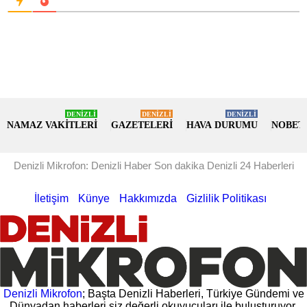
DENİZLİ
DENİZLİ
DENİZLİ
NAMAZ VAKİTLERİ
GAZETELERİ
HAVA DURUMU
NOBET
Denizli Mikrofon: Denizli Haber Son dakika Denizli 24 Haberleri
İletişim
Künye
Hakkımızda
Gizlilik Politikası
Denizli Mikrofon
; Başta Denizli Haberleri, Türkiye Gündemi ve
Dünyadan haberleri siz değerli okuyucuları ile buluşturuyor.