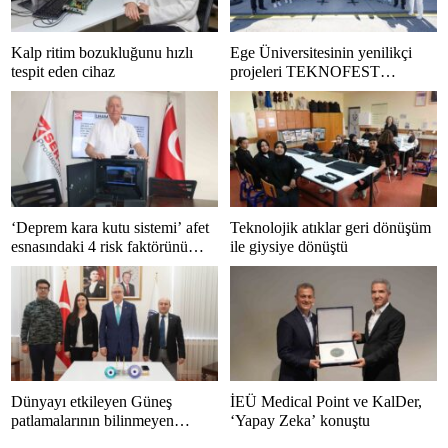
Kalp ritim bozukluğunu hızlı
Ege Üniversitesinin yenilikçi
tespit eden cihaz
projeleri TEKNOFEST
Adana’da beğeni topluyor
‘Deprem kara kutu sistemi’ afet
Teknolojik atıklar geri dönüşüm
esnasındaki 4 risk faktörünü
ile giysiye dönüştü
engelleyecek
Dünyayı etkileyen Güneş
İEÜ Medical Point ve KalDer,
patlamalarının bilinmeyen
‘Yapay Zeka’ konuştu
yönleri ortaya çıkıyor