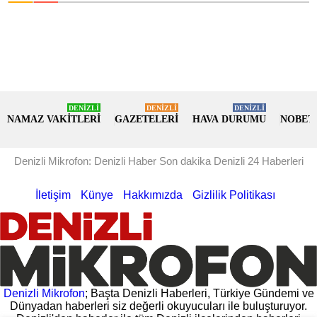
DENİZLİ
DENİZLİ
DENİZLİ
NAMAZ VAKİTLERİ
GAZETELERİ
HAVA DURUMU
NOBET
Denizli Mikrofon: Denizli Haber Son dakika Denizli 24 Haberleri
İletişim
Künye
Hakkımızda
Gizlilik Politikası
Denizli Mikrofon
; Başta Denizli Haberleri, Türkiye Gündemi ve
Dünyadan haberleri siz değerli okuyucuları ile buluşturuyor.