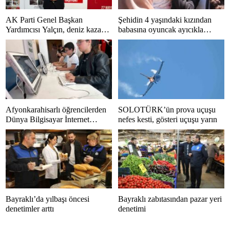
AK Parti Genel Başkan
Şehidin 4 yaşındaki kızından
Yardımcısı Yalçın, deniz kazası
babasına oyuncak ayıcıkla
sonrası hastaneye kaldırıldı
duygusal veda
Afyonkarahisarlı öğrencilerden
SOLOTÜRK’ün prova uçuşu
Dünya Bilgisayar İnternet
nefes kesti, gösteri uçuşu yarın
Klavye Şampiyonası’nda büyük
başarı
Bayraklı’da yılbaşı öncesi
Bayraklı zabıtasından pazar yeri
denetimler arttı
denetimi