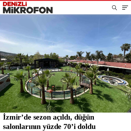
İzmir’de sezon açıldı, düğün
salonlarının yüzde 70’i doldu