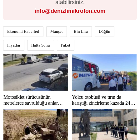
atabilirsiniz.
info@denizlimikrofon.com
Ekonomi Haberleri
Manşet
Bin Lira
Düğün
Fiyatlar
Hafta Sonu
Paket
Motosiklet sürücüsünün
Yolcu otobüsü ve tırın da
metrelerce savrulduğu anlar
karıştığı zincirleme kazada 24
güvenlik kamerasında
kişi yaralandı