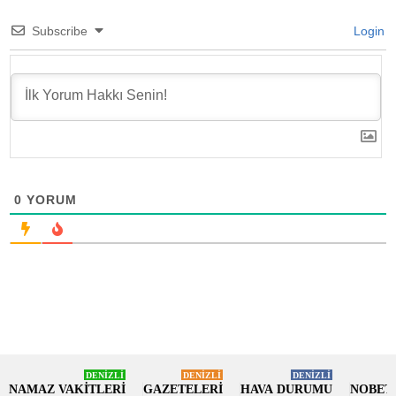
Subscribe
Login
0
YORUM
DENİZLİ
DENİZLİ
DENİZLİ
NAMAZ VAKİTLERİ
GAZETELERİ
HAVA DURUMU
NOBET