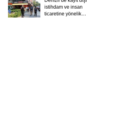
Denizli’de kayıt dışı
istihdam ve insan
ticaretine yönelik
deneti yapıldı