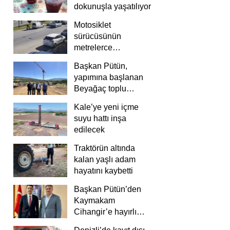
dokunuşla yaşatılıyor
Motosiklet
sürücüsünün
metrelerce
savrulduğu anlar
Başkan Pütün,
güvenlik
yapımına başlanan
kamerasında
Beyağaç toplu
konutlarını inceledi
Kale’ye yeni içme
suyu hattı inşa
edilecek
Traktörün altında
kalan yaşlı adam
hayatını kaybetti
Başkan Pütün’den
Kaymakam
Cihangir’e hayırlı
olsun ziyareti