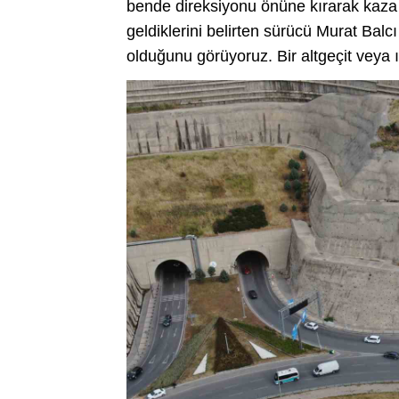
bende direksiyonu önüne kırarak kaza at
geldiklerini belirten sürücü Murat Balc
olduğunu görüyoruz. Bir altgeçit veya ı