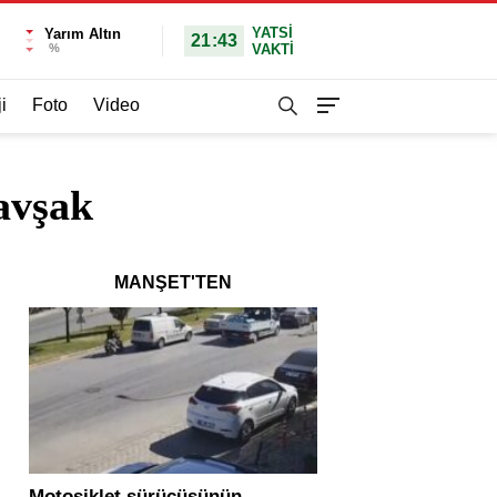
YATSI
Yarım Altın
21:43
%
VAKTİ
i
Foto
Video
avşak
MANŞET'TEN
Motosiklet sürücüsünün
Yolcu otobüsü ve tır