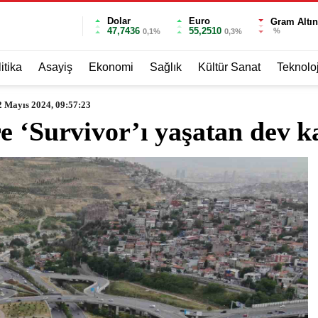
Dolar
Euro
Gram Altın
47,7436
55,2510
%
0,1%
0,3%
itika
Asayiş
Ekonomi
Sağlık
Kültür Sanat
Teknoloj
2 Mayıs 2024, 09:57:23
e ‘Survivor’ı yaşatan dev k