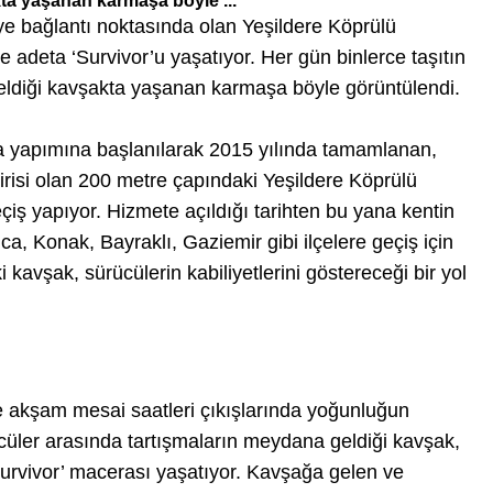
ta yaşanan karmaşa böyle ...
ye bağlantı noktasında olan Yeşildere Köprülü
 adeta ‘Survivor’u yaşatıyor. Her gün binlerce taşıtın
eldiği kavşakta yaşanan karmaşa böyle görüntülendi.
da yapımına başlanılarak 2015 yılında tamamlanan,
irisi olan 200 metre çapındaki Yeşildere Köprülü
iş yapıyor. Hizmete açıldığı tarihten bu yana kentin
ca, Konak, Bayraklı, Gaziemir gibi ilçelere geçiş için
 kavşak, sürücülerin kabiliyetlerini göstereceği bir yol
ve akşam mesai saatleri çıkışlarında yoğunluğun
cüler arasında tartışmaların meydana geldiği kavşak,
urvivor’ macerası yaşatıyor. Kavşağa gelen ve