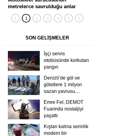
metrelerce savrulduğu anlar
karıştığı zincirleme
güvenlik kamerasında
kişi yaralandı
SON GELİŞMELER
İşçi servis
otobüsünde korkutan
yangın
Denizli’de göl ve
göletlere 1 milyon
sazan yavrusu
bırakıldı
Emre Fel, DEMOT
Fuarında nostaljiyi
yaşattı
Kıştan kalma serinlik
modern bir