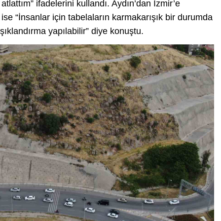
lattım” ifadelerini kullandı. Aydın’dan İzmir’e
ı ise “İnsanlar için tabelaların karmakarışık bir durumda
şıklandırma yapılabilir” diye konuştu.