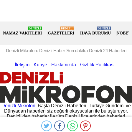
DENİZLİ
DENİZLİ
DENİZLİ
NAMAZ VAKİTLERİ
GAZETELERİ
HAVA DURUMU
NOBET
Denizli Mikrofon: Denizli Haber Son dakika Denizli 24 Haberleri
İletişim
Künye
Hakkımızda
Gizlilik Politikası
Denizli Mikrofon
; Başta Denizli Haberleri, Türkiye Gündemi ve
Dünyadan haberleri siz değerli okuyucuları ile buluşturuyor.
Denizli'den haberler ile tüm Denizli ilçelerinden haberleri
hemen oku. Denizli Valiliğinden gelen açıklamalar, Denizli
Belediyesinin yaptığı açıklamalar ve daha fazlası
Denizli