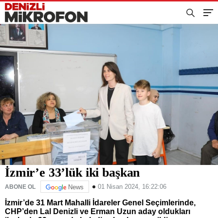
İzmir’e 33’lük iki başkan
01 Nisan 2024, 16:22:06
ABONE OL
News
İzmir’de 31 Mart Mahalli İdareler Genel Seçimlerinde,
CHP’den Lal Denizli ve Erman Uzun aday oldukları