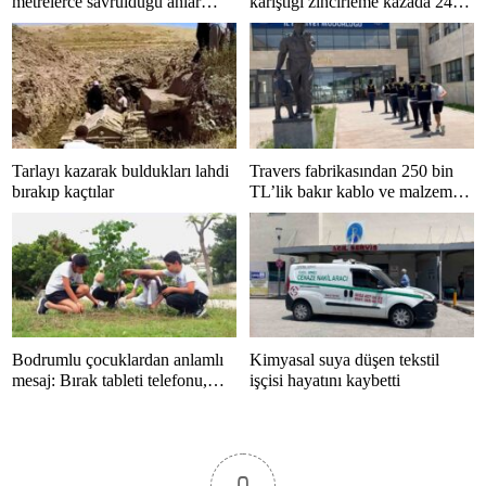
metrelerce savrulduğu anlar
karıştığı zincirleme kazada 24
güvenlik kamerasında
kişi yaralandı
Tarlayı kazarak buldukları lahdi
Travers fabrikasından 250 bin
bırakıp kaçtılar
TL’lik bakır kablo ve malzeme
çalan 5 kişi tutuklandı
Bodrumlu çocuklardan anlamlı
Kimyasal suya düşen tekstil
mesaj: Bırak tableti telefonu,
işçisi hayatını kaybetti
hayatı kaçırma