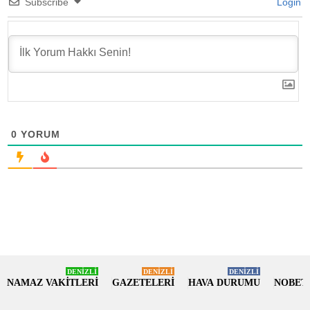
Subscribe
Login
0
YORUM
DENİZLİ
DENİZLİ
DENİZLİ
NAMAZ VAKİTLERİ
GAZETELERİ
HAVA DURUMU
NOBET