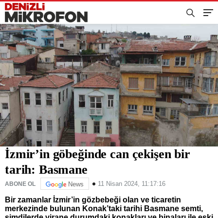
İzmir’in göbeğinde can çekişen bir
tarih: Basmane
11 Nisan 2024, 11:17:16
ABONE OL
News
Bir zamanlar İzmir’in gözbebeği olan ve ticaretin
merkezinde bulunan Konak’taki tarihi Basmane semti,
şimdilerde virane durumdaki konakları ve binaları ile eski