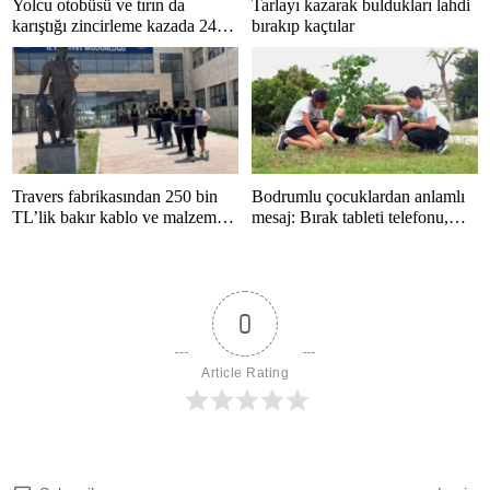
Yolcu otobüsü ve tırın da
Tarlayı kazarak buldukları lahdi
karıştığı zincirleme kazada 24
bırakıp kaçtılar
kişi yaralandı
Travers fabrikasından 250 bin
Bodrumlu çocuklardan anlamlı
TL’lik bakır kablo ve malzeme
mesaj: Bırak tableti telefonu,
çalan 5 kişi tutuklandı
hayatı kaçırma
0
Article Rating