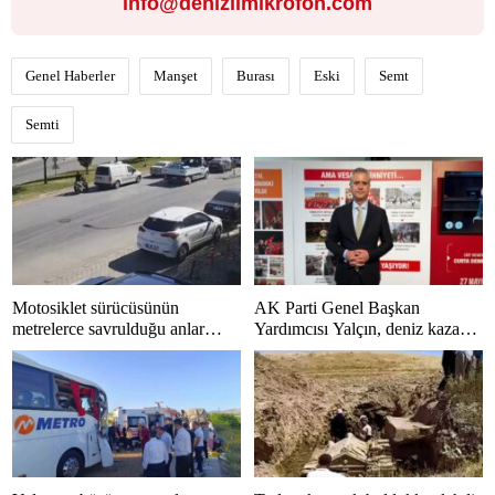
info@denizlimikrofon.com
Genel Haberler
Manşet
Burası
Eski
Semt
Semti
Motosiklet sürücüsünün
AK Parti Genel Başkan
metrelerce savrulduğu anlar
Yardımcısı Yalçın, deniz kazası
güvenlik kamerasında
sonrası hastaneye kaldırıldı