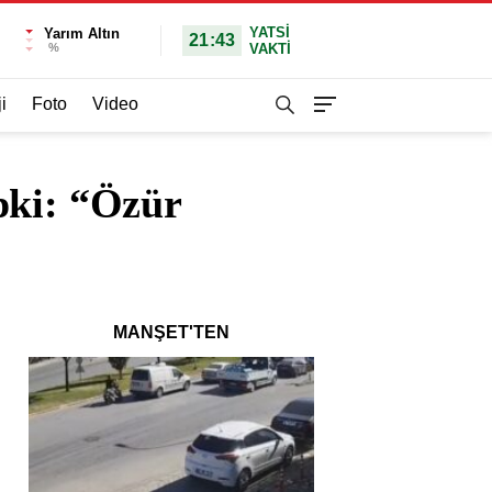
YATSI
Yarım Altın
21:43
%
VAKTİ
i
Foto
Video
pki: “Özür
MANŞET'TEN