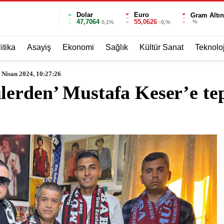
Dolar
Euro
Gram Altın
47,7064
55,0626
%
0,1%
-0,%
itika
Asayiş
Ekonomi
Sağlık
Kültür Sanat
Teknoloj
 Nisan 2024, 10:27:26
lerden’ Mustafa Keser’e te