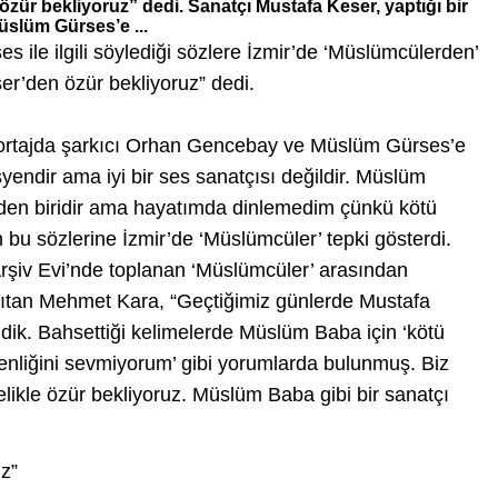
zür bekliyoruz” dedi. Sanatçı Mustafa Keser, yaptığı bir
slüm Gürses’e ...
 ile ilgili söylediği sözlere İzmir’de ‘Müslümcülerden’
er’den özür bekliyoruz” dedi.
öportajda şarkıcı Orhan Gencebay ve Müslüm Gürses’e
yendir ama iyi bir ses sanatçısı değildir. Müslüm
inden biridir ama hayatımda dinlemedim çünkü kötü
in bu sözlerine İzmir’de ‘Müslümcüler’ tepki gösterdi.
şiv Evi’nde toplanan ‘Müslümcüler’ arasından
anıtan Mehmet Kara, “Geçtiğimiz günlerde Mustafa
ldik. Bahsettiği kelimelerde Müslüm Baba için ‘kötü
nliğini sevmiyorum’ gibi yorumlarda bulunmuş. Biz
ikle özür bekliyoruz. Müslüm Baba gibi bir sanatçı
z”