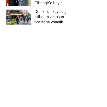
Cihangir’e hayırlı
olsun ziyareti
Denizli’de kayıt dışı
istihdam ve insan
ticaretine yönelik
deneti yapıldı