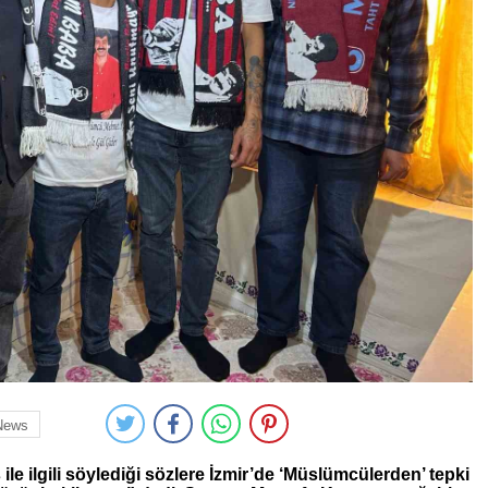
News
e ilgili söylediği sözlere İzmir’de ‘Müslümcülerden’ tepki