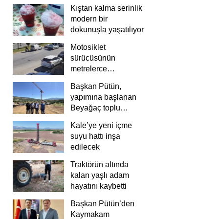
Kıştan kalma serinlik
modern bir
dokunuşla yaşatılıyor
Motosiklet
sürücüsünün
metrelerce
savrulduğu anlar
Başkan Pütün,
güvenlik
yapımına başlanan
kamerasında
Beyağaç toplu
konutlarını inceledi
Kale’ye yeni içme
suyu hattı inşa
edilecek
Traktörün altında
kalan yaşlı adam
hayatını kaybetti
Başkan Pütün’den
Kaymakam