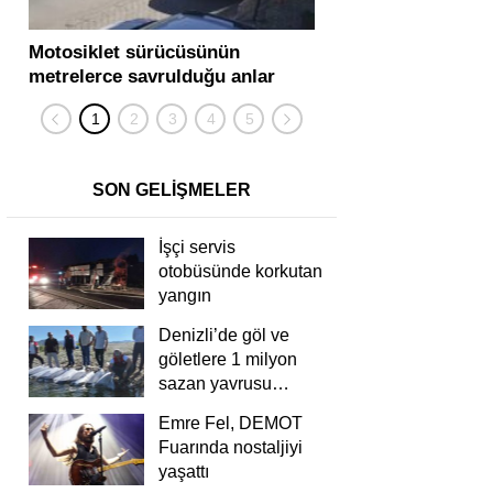
Motosiklet sürücüsünün
Yolcu otobüsü ve tır
metrelerce savrulduğu anlar
karıştığı zincirleme
güvenlik kamerasında
kişi yaralandı
SON GELİŞMELER
İşçi servis
otobüsünde korkutan
yangın
Denizli’de göl ve
göletlere 1 milyon
sazan yavrusu
bırakıldı
Emre Fel, DEMOT
Fuarında nostaljiyi
yaşattı