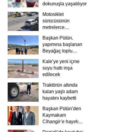
dokunuşla yaşatılıyor
Motosiklet
sürücüsünün
metrelerce
savrulduğu anlar
Başkan Pütün,
güvenlik
yapımına başlanan
kamerasında
Beyağaç toplu
konutlarını inceledi
Kale’ye yeni içme
suyu hattı inşa
edilecek
Traktörün altında
kalan yaşlı adam
hayatını kaybetti
Başkan Pütün’den
Kaymakam
Cihangir’e hayırlı
olsun ziyareti