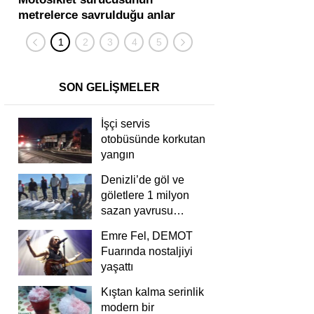
metrelerce savrulduğu anlar
karıştığı zincirleme
güvenlik kamerasında
kişi yaralandı
SON GELİŞMELER
İşçi servis
otobüsünde korkutan
yangın
Denizli’de göl ve
göletlere 1 milyon
sazan yavrusu
bırakıldı
Emre Fel, DEMOT
Fuarında nostaljiyi
yaşattı
Kıştan kalma serinlik
modern bir