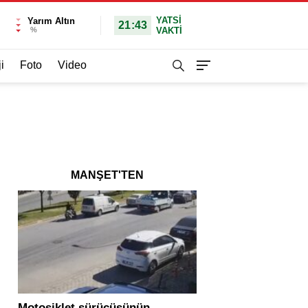
YATSI
Yarım Altın
21:43
%
VAKTİ
i
Foto
Video
MANŞET'TEN
Motosiklet sürücüsünün
Yolcu otobüsü ve tır