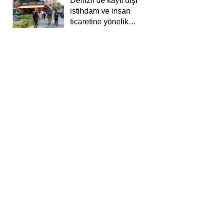
Denizli’de kayıt dışı
istihdam ve insan
ticaretine yönelik
deneti yapıldı