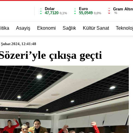
Dolar
Euro
Gram Altın
47,7120
55,0549
%
0,1%
0,0%
itika
Asayiş
Ekonomi
Sağlık
Kültür Sanat
Teknoloj
 Şubat 2024, 12:41:48
özeri’yle çıkışa geçti