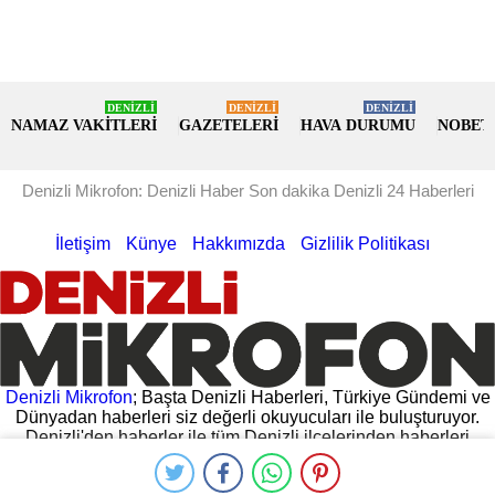
DENİZLİ
DENİZLİ
DENİZLİ
NAMAZ VAKİTLERİ
GAZETELERİ
HAVA DURUMU
NOBET
Denizli Mikrofon: Denizli Haber Son dakika Denizli 24 Haberleri
İletişim
Künye
Hakkımızda
Gizlilik Politikası
Denizli Mikrofon
; Başta Denizli Haberleri, Türkiye Gündemi ve
Dünyadan haberleri siz değerli okuyucuları ile buluşturuyor.
Denizli'den haberler ile tüm Denizli ilçelerinden haberleri
hemen oku. Denizli Valiliğinden gelen açıklamalar, Denizli
Belediyesinin yaptığı açıklamalar ve daha fazlası
Denizli