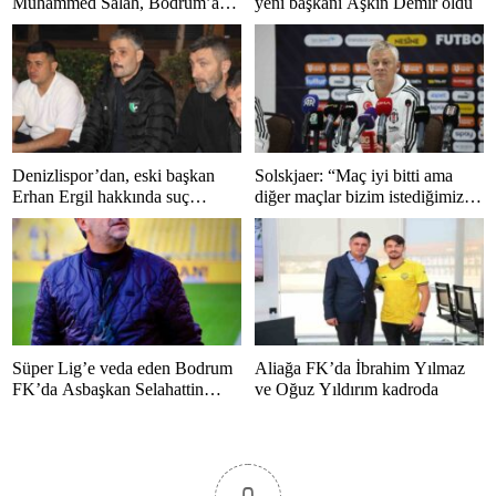
Muhammed Salah, Bodrum’a
yeni başkanı Aşkın Demir oldu
hayran kaldı
Denizlispor’dan, eski başkan
Solskjaer: “Maç iyi bitti ama
Erhan Ergil hakkında suç
diğer maçlar bizim istediğimiz
duyurusu
gibi bitmedi”
Süper Lig’e veda eden Bodrum
Aliağa FK’da İbrahim Yılmaz
FK’da Asbaşkan Selahattin
ve Oğuz Yıldırım kadroda
Polat’tan duygusal mesaj