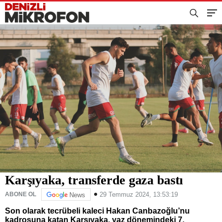
Karşıyaka, transferde gaza bastı
29 Temmuz 2024, 13:53:19
ABONE OL
News
Son olarak tecrübeli kaleci Hakan Canbazoğlu’nu
kadrosuna katan Karşıyaka, yaz dönemindeki 7.