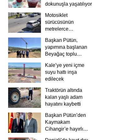
dokunuşla yaşatılıyor
Motosiklet
sürücüsünün
metrelerce
savrulduğu anlar
Başkan Pütün,
güvenlik
yapımına başlanan
kamerasında
Beyağaç toplu
konutlarını inceledi
Kale’ye yeni içme
suyu hattı inşa
edilecek
Traktörün altında
kalan yaşlı adam
hayatını kaybetti
Başkan Pütün’den
Kaymakam
Cihangir’e hayırlı
olsun ziyareti