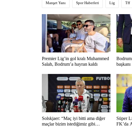
Manşet Yanı
Spor Haberleri
Lig
Tff
Premier Lig’in gol kralı Muhammed
Bodrum 
Salah, Bodrum’a hayran kaldı
başkanı
Solskjaer: “Maç iyi bitti ama diğer
Süper L
maçlar bizim istediğimiz gibi
FK’da A
bitmedi”
duygusa