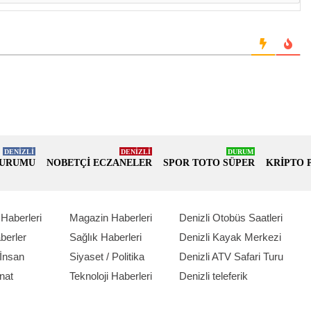
DENİZLİ
DENİZLİ
DURUM
DURUMU
NOBETÇİ ECZANELER
SPOR TOTO SÜPER
KRİPTO 
Haberleri
Magazin Haberleri
Denizli Otobüs Saatleri
berler
Sağlık Haberleri
Denizli Kayak Merkezi
İnsan
Siyaset / Politika
Denizli ATV Safari Turu
nat
Teknoloji Haberleri
Denizli teleferik