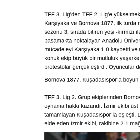
TFF 3. Lig’den TFF 2. Lig’e yükselmek 
Karşıyaka ve Bornova 1877, ilk turda ra
sezonu 3. sırada bitiren yeşil-kırmızılıl
basamakta noktalayan Anadolu Üniversite
mücadeleyi Karşıyaka 1-0 kaybetti ve ü
konuk ekip büyük bir mutluluk yaşarken,
protestolar gerçekleştirdi. Oyuncular 
Bornova 1877, Kuşadasıspor’a boyun 
TFF 3. Lig 2. Grup ekiplerinden Bornov
oynama hakkı kazandı. İzmir ekibi üst 
tamamlayan Kuşadasıspor’la eşleşti. Lig
elde eden İzmir ekibi, rakibine 2-1 mağ