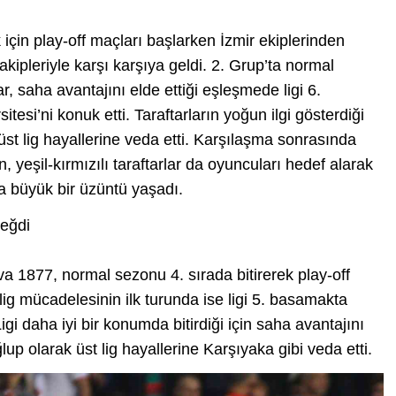
için play-off maçları başlarken İzmir ekiplerinden
kipleriyle karşı karşıya geldi. 2. Grup’ta normal
ar, saha avantajını elde ettiği eşleşmede ligi 6.
si’ni konuk etti. Taraftarların yoğun ilgi gösterdiği
st lig hayallerine veda etti. Karşılaşma sonrasında
 yeşil-kırmızılı taraftarlar da oyuncuları hedef alarak
da büyük bir üzüntü yaşadı.
eğdi
a 1877, normal sezonu 4. sırada bitirerek play-off
lig mücadelesinin ilk turunda ise ligi 5. basamakta
i daha iyi bir konumda bitirdiği için saha avantajını
lup olarak üst lig hayallerine Karşıyaka gibi veda etti.