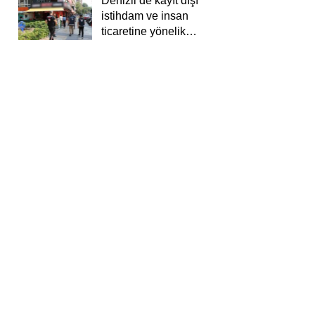
Denizli’de kayıt dışı
istihdam ve insan
ticaretine yönelik
deneti yapıldı