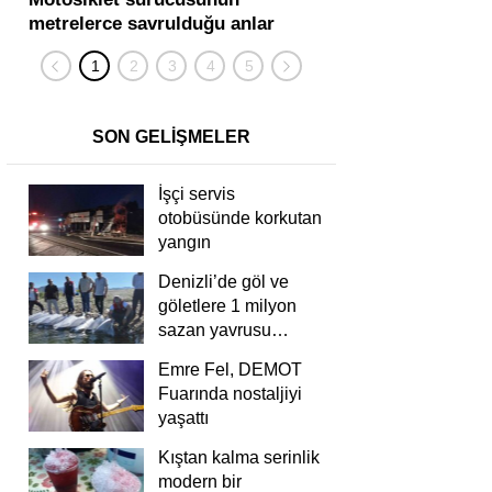
metrelerce savrulduğu anlar
karıştığı zincirleme
güvenlik kamerasında
kişi yaralandı
SON GELİŞMELER
İşçi servis
otobüsünde korkutan
yangın
Denizli’de göl ve
göletlere 1 milyon
sazan yavrusu
bırakıldı
Emre Fel, DEMOT
Fuarında nostaljiyi
yaşattı
Kıştan kalma serinlik
modern bir