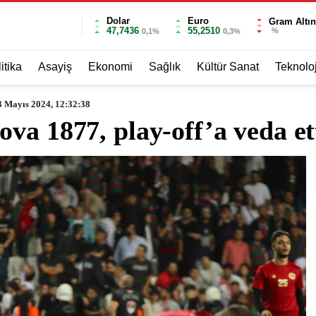
Dolar
Euro
Gram Altın
47,7436
55,2510
%
0,1%
0,3%
itika
Asayiş
Ekonomi
Sağlık
Kültür Sanat
Teknoloj
3 Mayıs 2024, 12:32:38
va 1877, play-off’a veda et