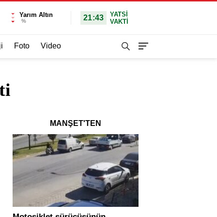
YATSI
Yarım Altın
21:43
%
VAKTİ
i
Foto
Video
ti
MANŞET'TEN
Motosiklet sürücüsünün
Yolcu otobüsü ve tır