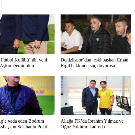
Futbol Kulübü’nün yeni
Denizlispor’dan, eski başkan Erhan
 Aşkın Demir oldu
Ergil hakkında suç duyurusu
ig’e veda eden Bodrum
Aliağa FK’da İbrahim Yılmaz ve
sbaşkan Selahattin Polat’tan
Oğuz Yıldırım kadroda
l mesaj