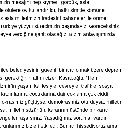
izin mesajını hep kıymetli gördük, asla
lülere oy kullandırıldı, halkı simitle kömürle
iz asla milletimizin iradesini bahaneler ile örtme
Türkiye yüzyılı sürecimizin başındayız. Göreceksiniz
yve verdiğine şahit olacağız. Bizim anlayışımızda
lçe belediyesinin güvenli binalar olmak üzere deprem
ası gerektiğinin altını çizen Kasapoğlu, “Hem
zmir’in yaşam kalitesiyle, çevreyle, trafikle, sosyal
ne, kadınlarına, çocuklarına dair çok ama çok ciddi
okrasimiz güçlüyse, demokrasimiz oturduysa, milletin
orsa, milletin sözünün, kararının üstünde bir karar
engelleri aşarsınız. Yaşadığımız sorunlar vardır.
unlarımız bizleri etkiledi. Bunları hissediyoruz ama