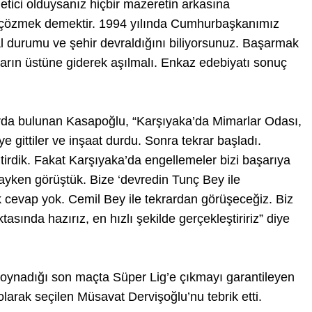
tici olduysanız hiçbir mazeretin arkasına
n çözmek demektir. 1994 yılında Cumhurbaşkanımız
sal durumu ve şehir devraldığını biliyorsunuz. Başarmak
ların üstüne giderek aşılmalı. Enkaz edebiyatı sonuç
larda bulunan Kasapoğlu, “Karşıyaka’da Mimarlar Odası,
gittiler ve inşaat durdu. Sonra tekrar başladı.
itirdik. Fakat Karşıyaka’da engellemeler bizi başarıya
ayken görüştük. Bize ‘devredin Tunç Bey ile
k cevap yok. Cemil Bey ile tekrardan görüşeceğiz. Biz
sında hazırız, en hızlı şekilde gerçekleştiririz” diye
ynadığı son maçta Süper Lig’e çıkmayı garantileyen
larak seçilen Müsavat Dervişoğlu’nu tebrik etti.