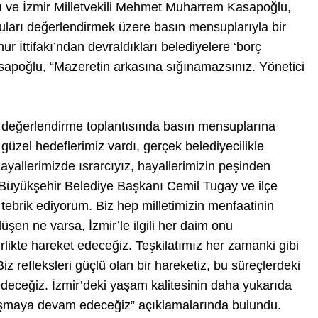
 ve İzmir Milletvekili Mehmet Muharrem Kasapoğlu,
nuları değerlendirmek üzere basın mensuplarıyla bir
ur İttifakı’ndan devraldıkları belediyelere ‘borç
asapoğlu, “Mazeretin arkasına sığınamazsınız. Yönetici
an değerlendirme toplantısında basın mensuplarına
güzel hedeflerimiz vardı, gerçek belediyecilikle
ayallerimizde ısrarcıyız, hayallerimizin peşinden
 Büyükşehir Belediye Başkanı Cemil Tugay ve ilçe
 tebrik ediyorum. Biz hep milletimizin menfaatinin
şen ne varsa, İzmir’le ilgili her daim onu
rlikte hareket edeceğiz. Teşkilatımız her zamanki gibi
iz refleksleri güçlü olan bir hareketiz, bu süreçlerdeki
eceğiz. İzmir’deki yaşam kalitesinin daha yukarıda
koşmaya devam edeceğiz” açıklamalarında bulundu.