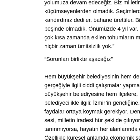
yolumuza devam edeceğiz. Biz milletim
küçümseyenlerden olmadık. Seçimlerde ö
kandırdınız dediler, bahane ürettiler. B
peşinde olmadık. Önümüzde 4 yıl var, 
çok kısa zamanda ekilen tohumların me
hiçbir zaman ümitsizlik yok.”
“Sorunları birlikte aşacağız”
Hem büyükşehir belediyesinin hem de i
gerçeğiyle ilgili ciddi çalışmalar yapm
büyükşehir belediyesine hem ilçelere, İ
belediyecilikle ilgili; İzmir’in gençliği
faydalar ortaya koymak gerekiyor. Dem
sesi, milletin iradesi hür şekilde çıkıy
tanınmıyorsa, hayatın her alanlarında 
Özellikle küresel anlamda ekonomik sor