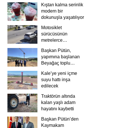
Kıştan kalma serinlik
modern bir
dokunuşla yaşatılıyor
Motosiklet
sürücüsünün
metrelerce
savrulduğu anlar
Başkan Pütün,
güvenlik
yapımına başlanan
kamerasında
Beyağaç toplu
konutlarını inceledi
Kale’ye yeni içme
suyu hattı inşa
edilecek
Traktörün altında
kalan yaşlı adam
hayatını kaybetti
Başkan Pütün’den
Kaymakam