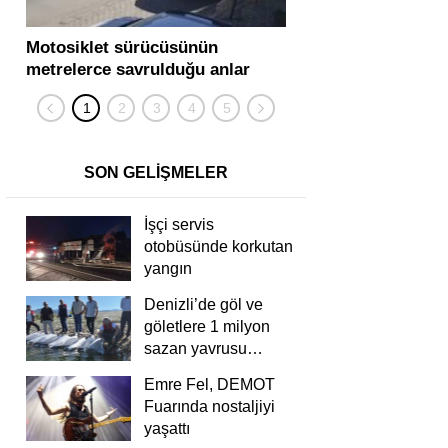
Motosiklet sürücüsünün
Yolcu otobüsü ve tır
metrelerce savrulduğu anlar
karıştığı zincirleme
güvenlik kamerasında
kişi yaralandı
SON GELİŞMELER
İşçi servis
otobüsünde korkutan
yangın
Denizli’de göl ve
göletlere 1 milyon
sazan yavrusu
bırakıldı
Emre Fel, DEMOT
Fuarında nostaljiyi
yaşattı