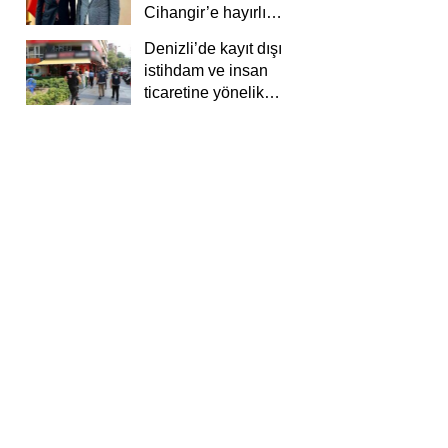
Cihangir’e hayırlı
olsun ziyareti
Denizli’de kayıt dışı
istihdam ve insan
ticaretine yönelik
deneti yapıldı