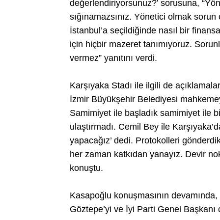
değerlendiriyorsunuz?’ sorusuna, “Yöne
sığınamazsınız. Yönetici olmak soru
İstanbul’a seçildiğinde nasıl bir finan
için hiçbir mazeret tanımıyoruz. Sorun
vermez” yanıtını verdi.
Karşıyaka Stadı ile ilgili de açıklama
İzmir Büyükşehir Belediyesi mahkemeye 
Samimiyet ile başladık samimiyet ile b
ulaştırmadı. Cemil Bey ile Karşıyaka’d
yapacağız’ dedi. Protokolleri gönderdi
her zaman katkıdan yanayız. Devir nokta
konuştu.
Kasapoğlu konuşmasının devamında, o
Göztepe’yi ve İyi Parti Genel Başkanı o