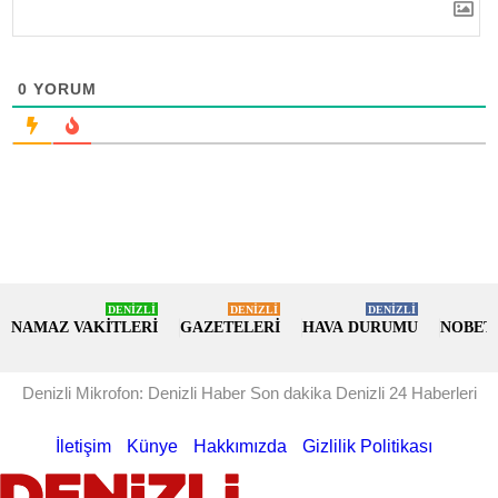
0
YORUM
DENİZLİ
DENİZLİ
DENİZLİ
NAMAZ VAKİTLERİ
GAZETELERİ
HAVA DURUMU
NOBET
Denizli Mikrofon: Denizli Haber Son dakika Denizli 24 Haberleri
İletişim
Künye
Hakkımızda
Gizlilik Politikası