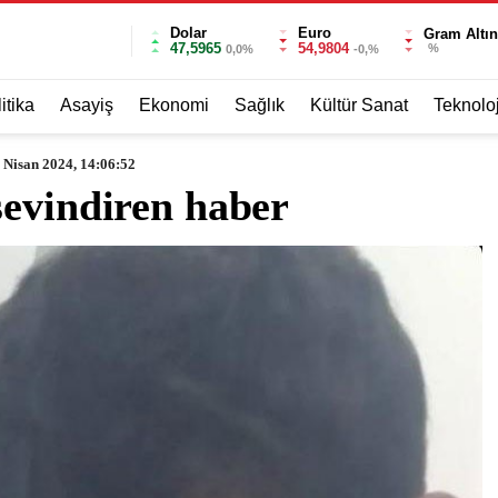
Dolar
Euro
Gram Altın
47,5965
54,9804
%
0,0%
-0,%
itika
Asayiş
Ekonomi
Sağlık
Kültür Sanat
Teknoloj
 Nisan 2024, 14:06:52
sevindiren haber