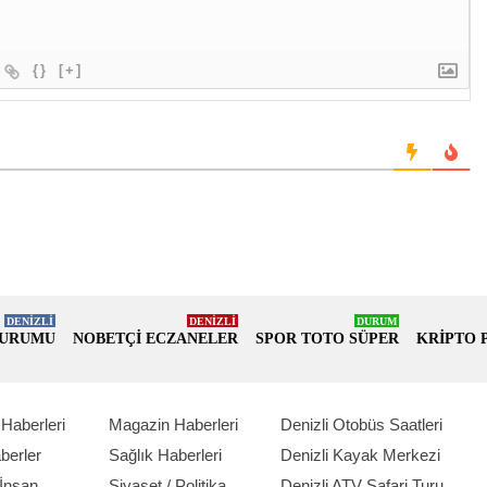
{}
[+]
DENİZLİ
DENİZLİ
DURUM
DURUMU
NOBETÇİ ECZANELER
SPOR TOTO SÜPER
KRİPTO 
Haberleri
Magazin Haberleri
Denizli Otobüs Saatleri
berler
Sağlık Haberleri
Denizli Kayak Merkezi
İnsan
Siyaset / Politika
Denizli ATV Safari Turu