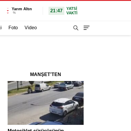
YATSI
Yarım Altın
21:47
%
VAKTİ
i
Foto
Video
MANŞET'TEN
Motosiklet sürücüsünün
Yolcu otobüsü ve tır