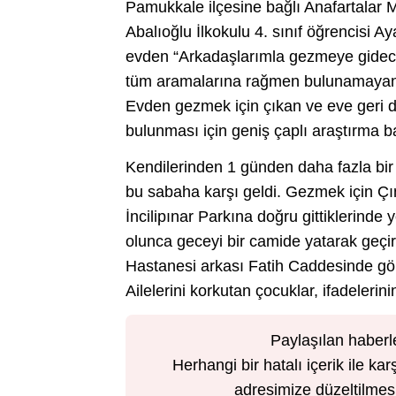
Pamukkale ilçesine bağlı Anafartalar
Abalıoğlu İlkokulu 4. sınıf öğrencisi A
evden “Arkadaşlarımla gezmeye gidece
tüm aramalarına rağmen bulunamayan A
Evden gezmek için çıkan ve eve geri 
bulunması için geniş çaplı araştırma ba
Kendilerinden 1 günden daha fazla bi
bu sabaha karşı geldi. Gezmek için Ç
İncilipınar Parkına doğru gittiklerinde
olunca geceyi bir camide yatarak geçird
Hastanesi arkası Fatih Caddesinde görü
Ailelerini korkutan çocuklar, ifadelerin
Paylaşılan haberl
Herhangi bir hatalı içerik ile 
adresimize düzeltilmesi 