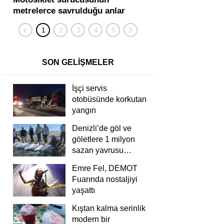
metrelerce savrulduğu anlar
karıştığı zincirleme
güvenlik kamerasında
kişi yaralandı
SON GELİŞMELER
İşçi servis
otobüsünde korkutan
yangın
Denizli’de göl ve
göletlere 1 milyon
sazan yavrusu
bırakıldı
Emre Fel, DEMOT
Fuarında nostaljiyi
yaşattı
Kıştan kalma serinlik
modern bir