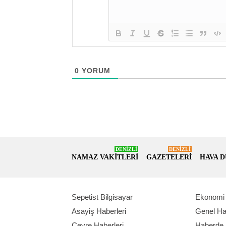
0
YORUM
DENİZLİ
DENİZLİ
NAMAZ VAKİTLERİ
GAZETELERİ
HAVA 
Sepetist Bilgisayar
Ekonomi 
Asayiş Haberleri
Genel Ha
Çevre Haberleri
Haberde 