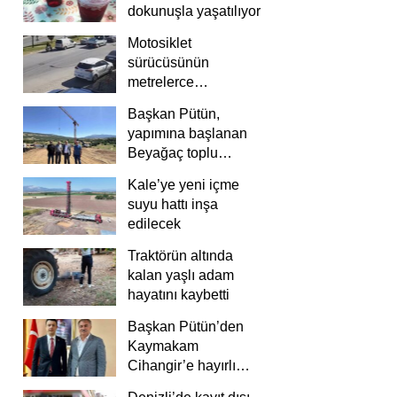
dokunuşla yaşatılıyor
Motosiklet
sürücüsünün
metrelerce
savrulduğu anlar
Başkan Pütün,
güvenlik
yapımına başlanan
kamerasında
Beyağaç toplu
konutlarını inceledi
Kale’ye yeni içme
suyu hattı inşa
edilecek
Traktörün altında
kalan yaşlı adam
hayatını kaybetti
Başkan Pütün’den
Kaymakam
Cihangir’e hayırlı
olsun ziyareti