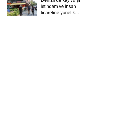
Denizli’de kayıt dışı
istihdam ve insan
ticaretine yönelik
deneti yapıldı