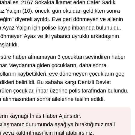
 Mahallesi 2167 Sokakta ikamet eden Cafer Sadık
yaz Yalçın (10), önceki gün okuldan geldikten sonra
ğim” diyerek ayrıldı. Eve geri dönmeyen ve ailenin
yaz Yalçın için polise kayıp ihbarında bulunuldu.
dönmeyen Ayaz ve iki yabancı uyruklu arkadaşının
şlatıldı.
r süre haber alınamayan 3 çocuktan sevindiren haber
ınar Meydanına giden çocukların, daha sonra
 yollarını kaybettikleri, eve dönemeyen çocukların geç
ikleri belirtildi. Bu sabaha karşı Denizli Devlet
len çocuklar, ihbar üzerine polis tarafından bulundu.
in alınmasından sonra ailelerine teslim edildi.
erin kaynağı İhlas Haber Ajansıdır.
karşılaşmanız durumunda aşağıya bıraktığımız mail
veya kaldırılması için mail atabilirsiniz.