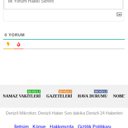
0
YORUM
DENİZLİ
DENİZLİ
DENİZLİ
NAMAZ VAKİTLERİ
GAZETELERİ
HAVA DURUMU
NOBET
Denizli Mikrofon: Denizli Haber Son dakika Denizli 24 Haberleri
İletişim
Künye
Hakkımızda
Gizlilik Politikası