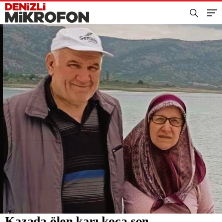
Kazada ölen karı koca son