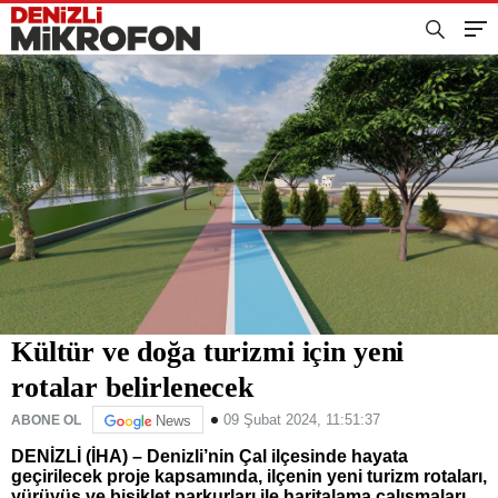
Kültür ve doğa turizmi için yeni
rotalar belirlenecek
09 Şubat 2024, 11:51:37
ABONE OL
News
DENİZLİ (İHA) – Denizli’nin Çal ilçesinde hayata
geçirilecek proje kapsamında, ilçenin yeni turizm rotaları,
yürüyüş ve bisiklet parkurları ile haritalama çalışmaları