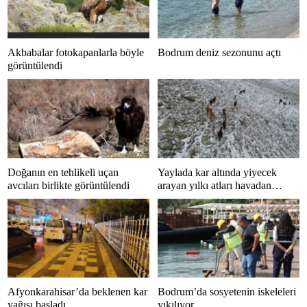
Akbabalar fotokapanlarla böyle
Bodrum deniz sezonunu açtı
görüntülendi
Doğanın en tehlikeli uçan
Yaylada kar altında yiyecek
avcıları birlikte görüntülendi
arayan yılkı atları havadan
görüntülendi
Afyonkarahisar’da beklenen kar
Bodrum’da sosyetenin iskeleleri
yağışı başladı
yıkılıyor