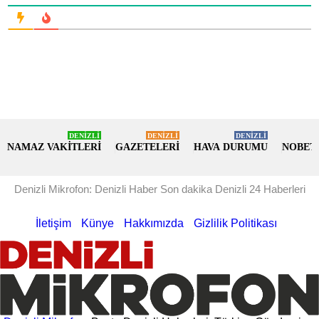
DENİZLİ
DENİZLİ
DENİZLİ
NAMAZ VAKİTLERİ
GAZETELERİ
HAVA DURUMU
NOBET
Denizli Mikrofon: Denizli Haber Son dakika Denizli 24 Haberleri
İletişim
Künye
Hakkımızda
Gizlilik Politikası