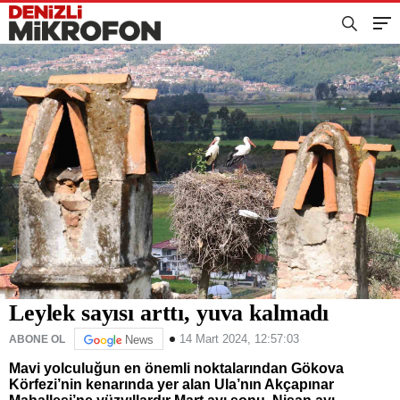
Leylek sayısı arttı, yuva kalmadı
14 Mart 2024, 12:57:03
ABONE OL
News
Mavi yolculuğun en önemli noktalarından Gökova
Körfezi’nin kenarında yer alan Ula’nın Akçapınar