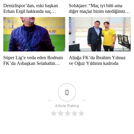
Denizlispor’dan, eski başkan
Solskjaer: “Maç iyi bitti ama
Erhan Ergil hakkında suç
diğer maçlar bizim istediğimiz
duyurusu
gibi bitmedi”
Süper Lig’e veda eden Bodrum
Aliağa FK’da İbrahim Yılmaz
FK’da Asbaşkan Selahattin
ve Oğuz Yıldırım kadroda
Polat’tan duygusal mesaj
0
Article Rating