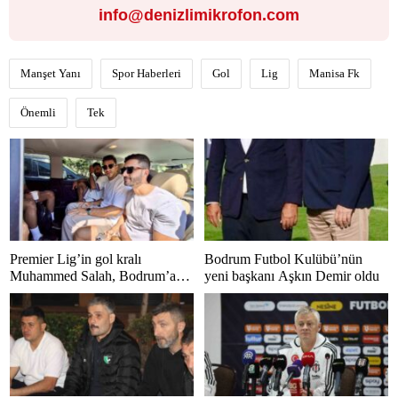
info@denizlimikrofon.com
Manşet Yanı
Spor Haberleri
Gol
Lig
Manisa Fk
Önemli
Tek
Premier Lig’in gol kralı
Bodrum Futbol Kulübü’nün
Muhammed Salah, Bodrum’a
yeni başkanı Aşkın Demir oldu
hayran kaldı