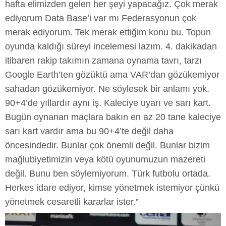
hafta elimizden gelen her şeyi yapacağız. Çok merak
ediyorum Data Base’i var mı Federasyonun çok
merak ediyorum. Tek merak ettiğim konu bu. Topun
oyunda kaldığı süreyi incelemesi lazım. 4. dakikadan
itibaren rakip takımın zamana oynama tavrı, tarzı
Google Earth’ten gözüktü ama VAR’dan gözükemiyor
sahadan gözükemiyor. Ne söylesek bir anlamı yok.
90+4’de yıllardır aynı iş. Kaleciye uyarı ve sarı kart.
Bugün oynanan maçlara bakın en az 20 tane kaleciye
sarı kart vardır ama bu 90+4’te değil daha
öncesindedir. Bunlar çok önemli değil. Bunlar bizim
mağlubiyetimizin veya kötü oyunumuzun mazereti
değil. Bunu ben söylemiyorum. Türk futbolu ortada.
Herkes idare ediyor, kimse yönetmek istemiyor çünkü
yönetmek cesaretli kararlar ister.”