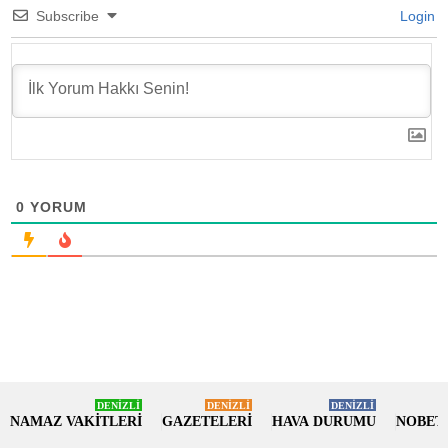
Subscribe
Login
0
YORUM
DENİZLİ
DENİZLİ
DENİZLİ
NAMAZ VAKİTLERİ
GAZETELERİ
HAVA DURUMU
NOBET