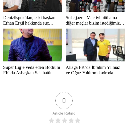
Denizlispor’dan, eski başkan
Solskjaer: “Maç iyi bitti ama
Erhan Ergil hakkında suç
diğer maçlar bizim istediğimiz
duyurusu
gibi bitmedi”
Süper Lig’e veda eden Bodrum
Aliağa FK’da İbrahim Yılmaz
FK’da Asbaşkan Selahattin
ve Oğuz Yıldırım kadroda
Polat’tan duygusal mesaj
0
Article Rating