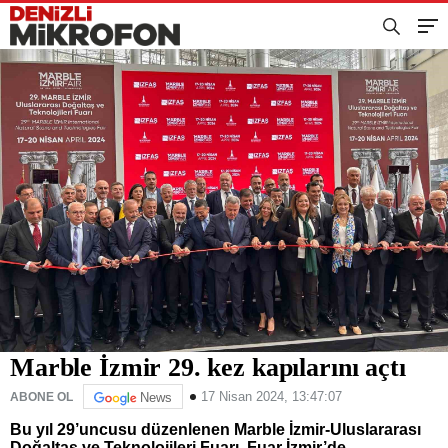
Marble İzmir 29. kez kapılarını açtı
17 Nisan 2024, 13:47:07
ABONE OL
News
Bu yıl 29’uncusu düzenlenen Marble İzmir-Uluslararası
Doğaltaş ve Teknolojileri Fuarı, Fuar İzmir’de