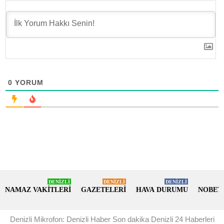
0
YORUM
DENİZLİ
DENİZLİ
DENİZLİ
NAMAZ VAKİTLERİ
GAZETELERİ
HAVA DURUMU
NOBET
Denizli Mikrofon: Denizli Haber Son dakika Denizli 24 Haberleri