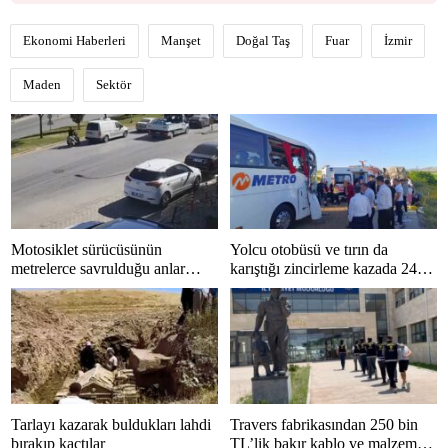
Ekonomi Haberleri
Manşet
Doğal Taş
Fuar
İzmir
Maden
Sektör
Motosiklet sürücüsünün
Yolcu otobüsü ve tırın da
metrelerce savrulduğu anlar
karıştığı zincirleme kazada 24
güvenlik kamerasında
kişi yaralandı
Tarlayı kazarak buldukları lahdi
Travers fabrikasından 250 bin
bırakıp kaçtılar
TL’lik bakır kablo ve malzeme